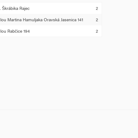
. Škrábika Rajec
2
lou Martina Hamuljaka Oravská Jasenica 141
2
lou Rabčice 194
2