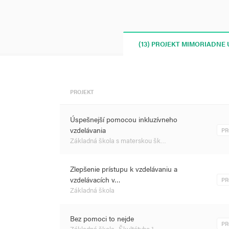
(13) PROJEKT MIMORIADNE
PROJEKT
Úspešnejší pomocou inkluzívneho
vzdelávania
PR
Základná škola s materskou šk…
Zlepšenie prístupu k vzdelávaniu a
vzdelávacích v…
PR
Základná škola
Bez pomoci to nejde
PR
Základná škola- Škultétyho 1,…