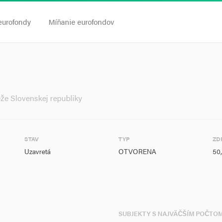
eurofondy
Míňanie eurofondov
eže Slovenskej republiky
STAV
TYP
ZD
Uzavretá
OTVORENA
50
SUBJEKTY S NAJVÄČŠÍM POČTO