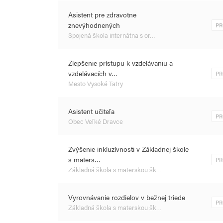
Asistent pre zdravotne
znevýhodnených
PR
Spojená škola internátna s or…
Zlepšenie prístupu k vzdelávaniu a
vzdelávacích v…
PR
Mesto Vysoké Tatry
Asistent učiteľa
PR
Obec Veľké Dravce
Zvýšenie inkluzívnosti v Základnej škole
s maters…
PR
Základná škola s materskou šk…
Vyrovnávanie rozdielov v bežnej triede
PR
Základná škola s materskou šk…