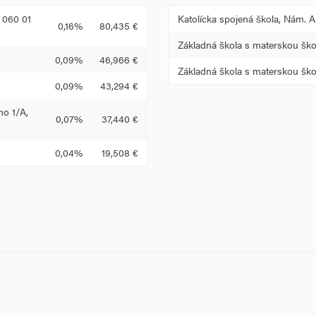
 060 01
Katolícka spojená škola, Nám. A
0,16%
80,435 €
Základná škola s materskou ško
0,09%
46,966 €
Základná škola s materskou ško
0,09%
43,294 €
o 1/A,
0,07%
37,440 €
0,04%
19,508 €