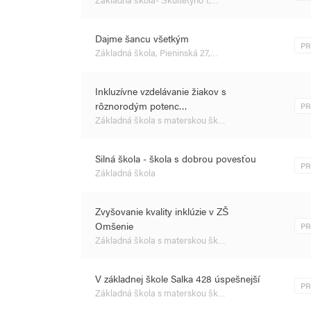
Dajme šancu všetkým
PR
Základná škola, Pieninská 27,…
Inkluzívne vzdelávanie žiakov s
rôznorodým potenc…
PR
Základná škola s materskou šk…
Silná škola - škola s dobrou povesťou
PR
Základná škola
Zvyšovanie kvality inklúzie v ZŠ
Omšenie
PR
Základná škola s materskou šk…
V základnej škole Salka 428 úspešnejší
PR
Základná škola s materskou šk…