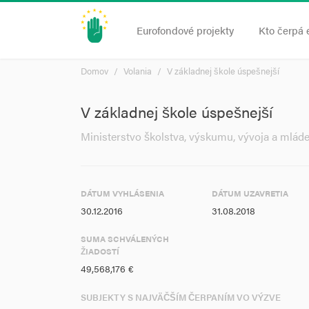
Eurofondové projekty
Kto čerpá 
Domov
Volania
V základnej škole úspešnejší
V základnej škole úspešnejší
Ministerstvo školstva, výskumu, vývoja a mlád
DÁTUM VYHLÁSENIA
DÁTUM UZAVRETIA
30.12.2016
31.08.2018
SUMA SCHVÁLENÝCH
ŽIADOSTÍ
49,568,176 €
SUBJEKTY S NAJVÄČŠÍM ČERPANÍM VO VÝZVE