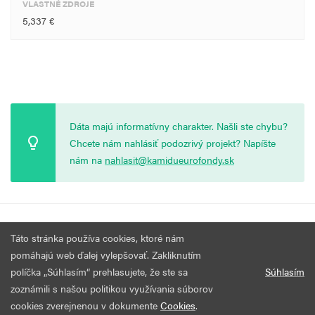
VLASTNÉ ZDROJE
5,337 €
Dáta majú informatívny charakter. Našli ste chybu?
Chcete nám nahlásiť podozrivý projekt? Napíšte
nám na
nahlasit@kamidueurofondy.sk
© 2026 Vytvorila
Nadácia Zastavme Korupciu
.
Výzvy
Podmienky
Táto stránka používa cookies, ktoré nám
Všetky práva vyhradené.
používania
pomáhajú web ďalej vylepšovať. Zakliknutím
políčka „Súhlasím“ prehlasujete, že ste sa
Súhlasím
zoznámili s našou politikou využívania súborov
cookies zverejnenou v dokumente
Cookies
.