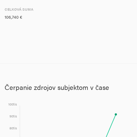
CELKOVÁ SUMA
106,740 €
Čerpanie zdrojov subjektom v čase
100tis
90tis
80tis