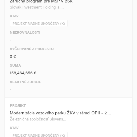
Záručný program pre MSP v BSK
Slovak Investment Holding, a.…
STAV
PROJEKT RIADNE UKONČENÝ (K)
NEZROVNALOSTI
-
VYČERPANÉ Z PROJEKTU
0 €
SUMA
158,464,656 €
VLASTNÉ ZDROJE
-
PROJEKT
Modernizácia vozového parku ŽKV v rámci OPII – 2.…
Železničná spoločnosť Slovens…
STAV
PROJEKT RIADNE UKONČENÝ (K)