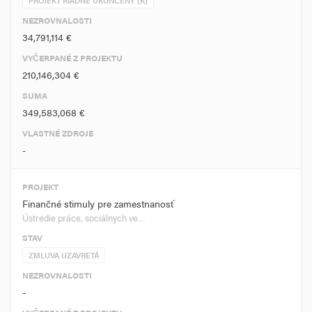
PROJEKT RIADNE UKONČENÝ (K)
NEZROVNALOSTI
34,791,114 €
VYČERPANÉ Z PROJEKTU
210,146,304 €
SUMA
349,583,068 €
VLASTNÉ ZDROJE
-
PROJEKT
Finančné stimuly pre zamestnanosť
Ústredie práce, sociálnych ve…
STAV
ZMLUVA UZAVRETÁ
NEZROVNALOSTI
-