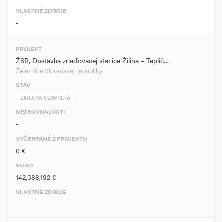
VLASTNÉ ZDROJE
-
PROJEKT
ŽSR, Dostavba zriaďovacej stanice Žilina – Teplič…
Železnice Slovenskej republiky
STAV
ZMLUVA UZAVRETÁ
NEZROVNALOSTI
-
VYČERPANÉ Z PROJEKTU
0 €
SUMA
142,388,192 €
VLASTNÉ ZDROJE
-