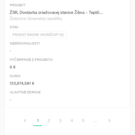
PROJEKT
ŽSR, Dostavba zriaďovacej stanice Žilina – Teplič…
Železnice Slovenskej republiky
STAV
PROJEKT RIADNE UKONČENÝ (K)
NEZROVNALOSTI
-
VYČERPANÉ Z PROJEKTU
0 €
SUMA
133,674,581 €
VLASTNÉ ZDROJE
-
1
2
3
4
5
…
chevron_left
chevron_right