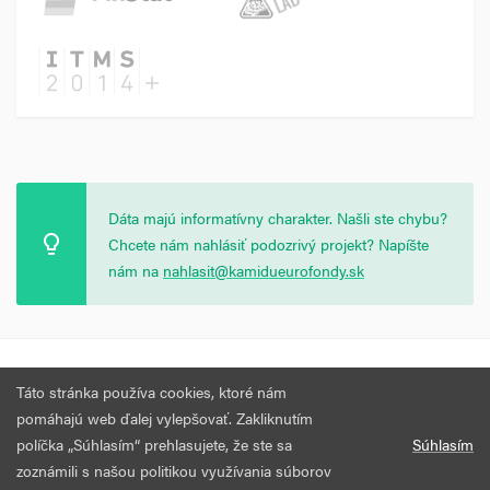
Dáta majú informatívny charakter. Našli ste chybu?
Chcete nám nahlásiť podozrivý projekt? Napíšte
nám na
nahlasit@kamidueurofondy.sk
© 2026 Vytvorila
Nadácia Zastavme Korupciu
.
Výzvy
Podmienky
Táto stránka používa cookies, ktoré nám
Všetky práva vyhradené.
používania
pomáhajú web ďalej vylepšovať. Zakliknutím
políčka „Súhlasím“ prehlasujete, že ste sa
Súhlasím
zoznámili s našou politikou využívania súborov