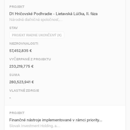
PROJEKT
D1 Hričovské Podhradie - Lietavská Lúčka, II. fáza
Národná diaľničná spoločnosť,…
STAV
PROJEKT RIADNE UKONČENÝ (K)
NEZROVNALOSTI
57,452,835 €
VYČERPANÉ Z PROJEKTU
233,219,775 €
SUMA
280,523,941 €
VLASTNÉ ZDROJE
-
PROJEKT
Finančné nástroje implementované v rámci priority…
Slovak Investment Holding, a.…