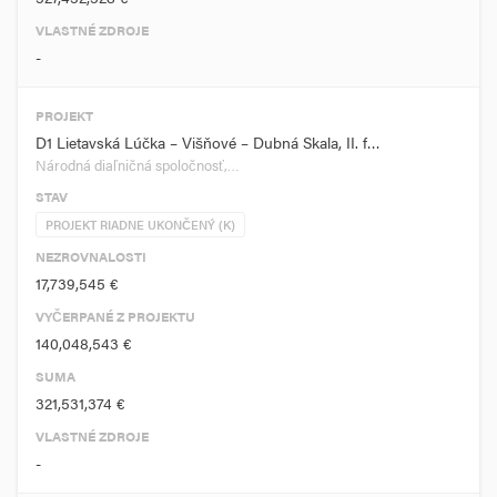
VLASTNÉ ZDROJE
-
PROJEKT
D1 Lietavská Lúčka – Višňové – Dubná Skala, II. f…
Národná diaľničná spoločnosť,…
STAV
PROJEKT RIADNE UKONČENÝ (K)
NEZROVNALOSTI
17,739,545 €
VYČERPANÉ Z PROJEKTU
140,048,543 €
SUMA
321,531,374 €
VLASTNÉ ZDROJE
-