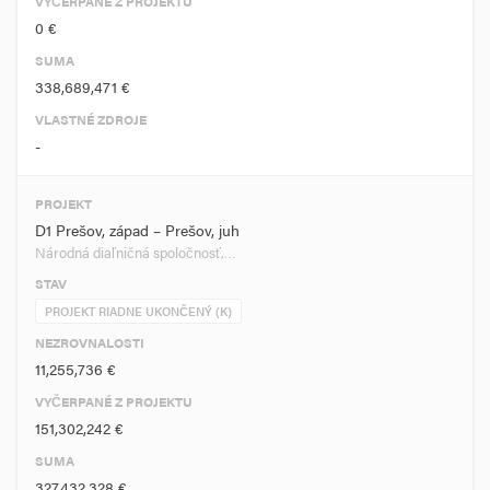
VYČERPANÉ Z PROJEKTU
0 €
SUMA
338,689,471 €
VLASTNÉ ZDROJE
-
PROJEKT
D1 Prešov, západ – Prešov, juh
Národná diaľničná spoločnosť,…
STAV
PROJEKT RIADNE UKONČENÝ (K)
NEZROVNALOSTI
11,255,736 €
VYČERPANÉ Z PROJEKTU
151,302,242 €
SUMA
327,432,328 €