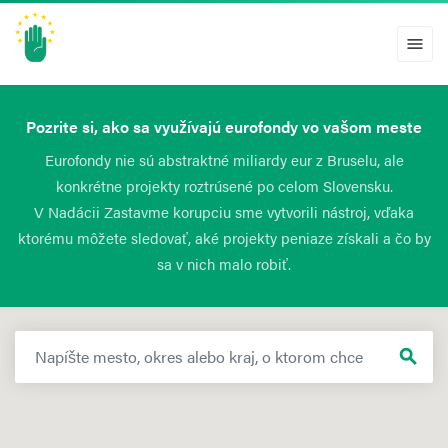
menu
Pozrite si, ako sa využívajú eurofondy vo vašom meste
Eurofondy nie sú abstraktné miliardy eur z Bruselu, ale
konkrétne projekty roztrúsené po celom Slovensku.
V Nadácii Zastavme korupciu sme vytvorili nástroj, vďaka
ktorému môžete sledovať, aké projekty peniaze získali a čo by
sa v nich malo robiť.
search