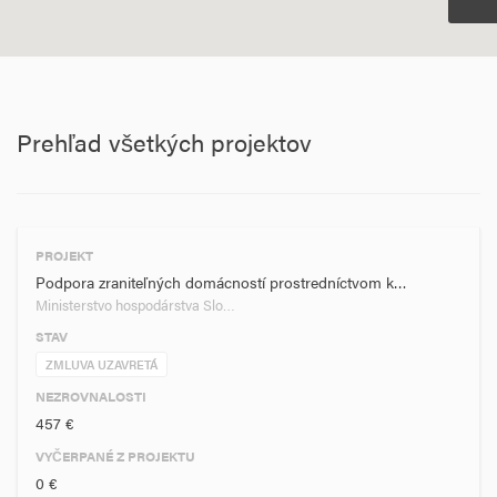
Prehľad všetkých projektov
PROJEKT
Podpora zraniteľných domácností prostredníctvom k…
Ministerstvo hospodárstva Slo…
STAV
ZMLUVA UZAVRETÁ
NEZROVNALOSTI
457 €
VYČERPANÉ Z PROJEKTU
0 €