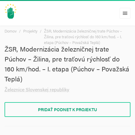
menu
Domov
Projekty
ŽSR, Modernizácia železničnej trate Púchov –
Žilina, pre traťovú rýchlosť do 160 km/hod. – I.
etapa (Púchov – Považská Teplá)
ŽSR, Modernizácia železničnej trate
Púchov – Žilina, pre traťovú rýchlosť do
160 km/hod. – I. etapa (Púchov – Považská
Teplá)
Železnice Slovenskej republiky
PRIDAŤ PODNET K PROJEKTU