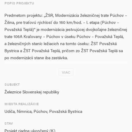
POPIS PROJEKTU
Predmetom projektu: „ŽSR, Modernizácia železničnej trate Púchov –
Žilina, pre traťovú rýchlosť do 160 km/hod. – I. etapa (Púchov –
Považská Teplá)“ je modernizácia jestvujúcej dvojkoľajne železničnej
trate 106A Kraľovany – Púchov v úseku Púchov – Považská Teplá,
a železničných staníc ležiacich na tomto úseku: ŽST Považská
Bystrica a ŽST Považská Teplá, pričom zo ŽST Považská Teplá sa
po modernizácii stane iba zastávka.
Prvá realizačná etapa je rozdelená do piatich ucelených častí stavby:
VIAC
UČS 00 ŽST Púchov, ŽST Žilina, UČS 44 traťový úsek Púchov –
Považská Bystrica, UČS 45 ŽST Považská Bystrica, UČS 46 traťový
SUBJEKT
úsek Považská Bystrica – Považská Teplá, UČS 47 ŽST Považská
Železnice Slovenskej republiky
Teplá. Predmetná trať leží na trase štátna hranica UA / SK – Košice
MIESTA REALIZÁCIE
– Kysak – Poprad – Tatry – Kraľovany – Žilina – Púchov – Nové
Udiča, Nimnica, Púchov, Považská Bystrica
Mesto nad Váhom – Trnava – Bratislava, ktorá tvorí významné
železničné dopravné prepojenie medzi východným Slovenskom
STAV
a západným Slovenskom severným ťahom cez Žilinu. Táto trasa je
Projekt riadne ukončený (K)