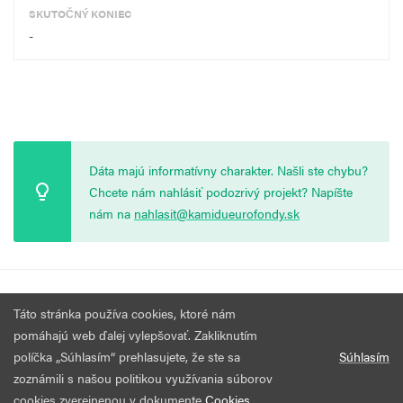
SKUTOČNÝ KONIEC
-
Dáta majú informatívny charakter. Našli ste chybu?
Chcete nám nahlásiť podozrivý projekt? Napíšte
nám na
nahlasit@kamidueurofondy.sk
© 2026 Vytvorila
Nadácia Zastavme Korupciu
.
Výzvy
Podmienky
Táto stránka používa cookies, ktoré nám
Všetky práva vyhradené.
používania
pomáhajú web ďalej vylepšovať. Zakliknutím
políčka „Súhlasím“ prehlasujete, že ste sa
Súhlasím
zoznámili s našou politikou využívania súborov
cookies zverejnenou v dokumente
Cookies
.