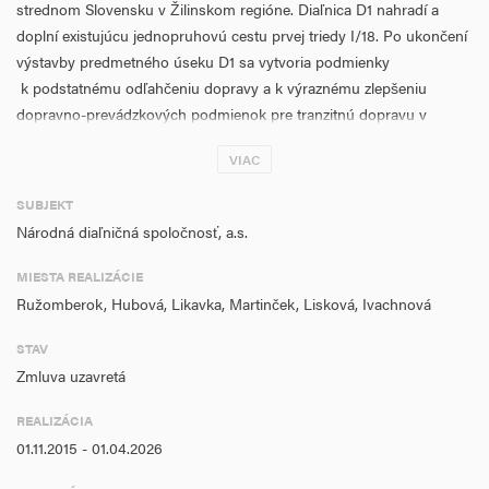
strednom Slovensku v Žilinskom regióne. Diaľnica D1 nahradí a
doplní existujúcu jednopruhovú cestu prvej triedy I/18. Po ukončení
výstavby predmetného úseku D1 sa vytvoria podmienky
k podstatnému odľahčeniu dopravy a k výraznému zlepšeniu
dopravno-prevádzkových podmienok pre tranzitnú dopravu v
danom území.
VIAC
Aktivity projektu sú zamerané na realizáciu stavebných prác s
SUBJEKT
cieľom odstránenia kľúčových úzkych miest na cestnej
Národná diaľničná spoločnosť, a.s.
infraštruktúre TEN-T prostredníctovm výstavby nových úsekov
diaľnic a rýchlostných ciest.
MIESTA REALIZÁCIE
Ružomberok, Hubová, Likavka, Martinček, Lisková, Ivachnová
Miestom realizácie projektu je Žilinský kraj, okres Ružomberok.
Diaľnica D1 je súčasťou TEN-T siete, pričom plní významnú
STAV
vnútroštátnu ako aj medzinárodnú dopravnú funkciu, keďže prepája
Zmluva uzavretá
dôležité oblasti Slovenska od Bratislavy cez celé údolie Váhu do
oblasti Vysokých Tatier a cez Prešov a Košice po najvýchodnejšie
REALIZÁCIA
časti Slovenska
01.11.2015 - 01.04.2026
Merateľnými ukazovateľmi predmetného projektu sú: