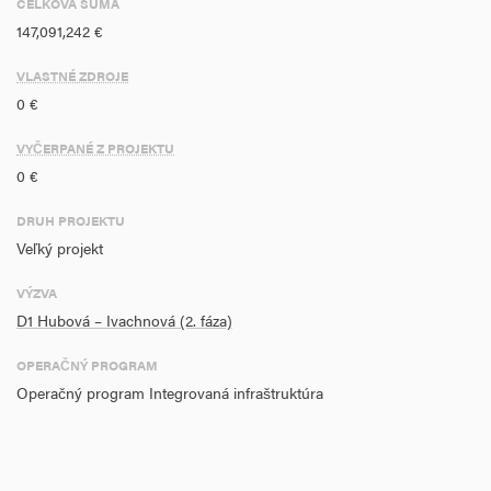
CELKOVÁ SUMA
147,091,242 €
Celková dĺžka novovybudovaných ciest v sieti TEN-T (CORE):
14,919 km
VLASTNÉ ZDROJE
Úspora času v cestnej doprave na diaľniciach a rýchlostných
0 €
cestách : 47 723 664 EUR
Úspora produkcie emisií NO2 (vplyvom výstavby diaľnic): 278,225
VYČERPANÉ Z PROJEKTU
ton
0 €
Úspora produkcie emisií PM10 (vplyvom výstavby diaľnic): 6,249
ton
DRUH PROJEKTU
Veľký projekt
VÝZVA
D1 Hubová – Ivachnová (2. fáza)
OPERAČNÝ PROGRAM
Operačný program Integrovaná infraštruktúra