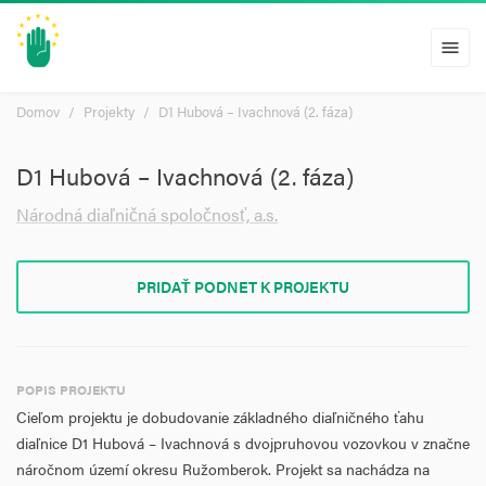
menu
Domov
Projekty
D1 Hubová – Ivachnová (2. fáza)
D1 Hubová – Ivachnová (2. fáza)
Národná diaľničná spoločnosť, a.s.
PRIDAŤ PODNET K PROJEKTU
POPIS PROJEKTU
Cieľom projektu je dobudovanie základného diaľničného ťahu
diaľnice D1 Hubová – Ivachnová s dvojpruhovou vozovkou v značne
náročnom území okresu Ružomberok. Projekt sa nachádza na