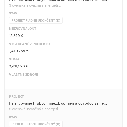
Slovenská inovačná a energeti…
STAV
PROJEKT RIADNE UKONČENÝ (K)
NEZROVNALOSTI
12,259 €
VYČERPANÉ Z PROJEKTU
1,470,759 €
SUMA
3,411,593 €
VLASTNÉ ZDROJE
-
PROJEKT
Financovanie hrubých miezd, odmien a odvodov zame…
Slovenská inovačná a energeti…
STAV
PROJEKT RIADNE UKONČENÝ (K)