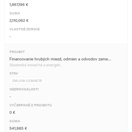
1,967,196 €
SUMA
2,110,062 €
VLASTNÉ ZDROJE
-
PROJEKT
Financovanie hrubých miezd, odmien a odvodov zame…
Slovenská inovačná a energeti…
STAV
ZMLUVA UZAVRETÁ
NEZROVNALOSTI
-
VYČERPANÉ Z PROJEKTU
0 €
SUMA
541,985 €