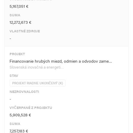
5,167,051 €
SUMA
12,272,673 €
VLASTNÉ ZDROJE
-
PROJEKT
Financovanie hrubých miezd, odmien a odvodov zame…
Slovenská inovačná a energeti…
STAV
PROJEKT RIADNE UKONČENÝ (K)
NEZROVNALOSTI
-
VYČERPANÉ Z PROJEKTU
5,909,528 €
SUMA
7,257,183 €