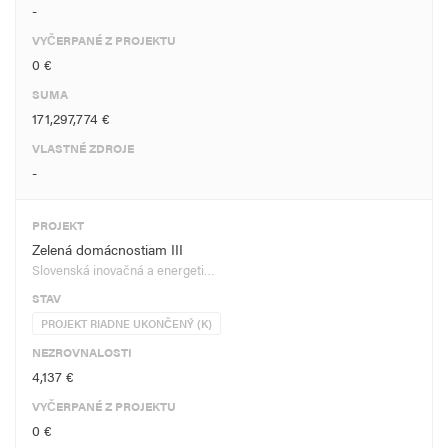
-
VYČERPANÉ Z PROJEKTU
0 €
SUMA
171,297,774 €
VLASTNÉ ZDROJE
-
PROJEKT
Zelená domácnostiam III
Slovenská inovačná a energeti…
STAV
PROJEKT RIADNE UKONČENÝ (K)
NEZROVNALOSTI
4,137 €
VYČERPANÉ Z PROJEKTU
0 €