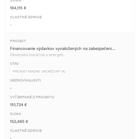
SUMA
184,115 €
VLASTNÉ ZDROJE
-
PROJEKT
Financovanie výdavkov vynaložených na zabezpečeni…
Slovenská inovačná a energeti…
STAV
PROJEKT RIADNE UKONČENÝ (K)
NEZROVNALOSTI
-
VYČERPANÉ Z PROJEKTU
151,724 €
SUMA
152,485 €
VLASTNÉ ZDROJE
-