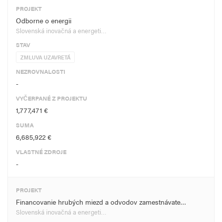
PROJEKT
Odborne o energii
Slovenská inovačná a energeti…
STAV
ZMLUVA UZAVRETÁ
NEZROVNALOSTI
-
VYČERPANÉ Z PROJEKTU
1,777,471 €
SUMA
6,685,922 €
VLASTNÉ ZDROJE
-
PROJEKT
Financovanie hrubých miezd a odvodov zamestnávate…
Slovenská inovačná a energeti…