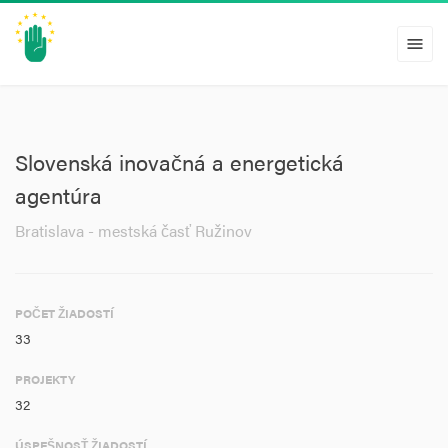
menu
Slovenská inovačná a energetická
agentúra
Bratislava - mestská časť Ružinov
POČET ŽIADOSTÍ
33
PROJEKTY
32
ÚSPEŠNOSŤ ŽIADOSTÍ