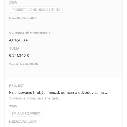
STAV
PROJEKT RIADNE UKONČENÝ (K)
NEZROVNALOSTI
-
VYČERPANÉ Z PROJEKTU
4,817,453 €
SUMA
6,341,346 €
VLASTNÉ ZDROJE
-
PROJEKT
Financovanie hrubých miezd, odmien a odvodov zame…
Slovenská inovačná a energeti…
STAV
ZMLUVA UZAVRETÁ
NEZROVNALOSTI