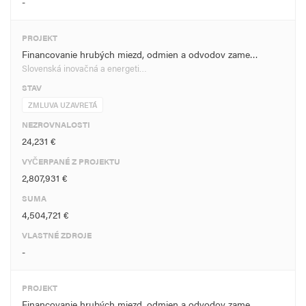
-
PROJEKT
Financovanie hrubých miezd, odmien a odvodov zame…
Slovenská inovačná a energeti…
STAV
ZMLUVA UZAVRETÁ
NEZROVNALOSTI
24,231 €
VYČERPANÉ Z PROJEKTU
2,807,931 €
SUMA
4,504,721 €
VLASTNÉ ZDROJE
-
PROJEKT
Financovanie hrubých miezd, odmien a odvodov zame…