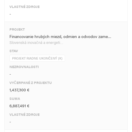
VLASTNÉ ZDROJE
-
PROJEKT
Financovanie hrubých miezd, odmien a odvodov zame…
Slovenská inovačná a energeti…
STAV
PROJEKT RIADNE UKONČENÝ (K)
NEZROVNALOSTI
-
VYČERPANÉ Z PROJEKTU
1,437,300 €
SUMA
6,887,491 €
VLASTNÉ ZDROJE
-