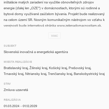
inštalácie malých zariadení na využitie obnoviteľných zdrojov
energie (ďalej len „OZE“) v domácnostiach, ktorými sú rodinné a
bytové domy využívané zaúčelom bývania. Projekt bude realizovaný
na celom území SR. Nosným komunikačným nástrojom vo vzťahu k
verejnosti bude internetová stránka www.zelenadomacnostiam.sk.
Predmetom podpory inštalácie malých zariadení na využívanie OZE
VIAC
je poskytnutie finančného príspevku na inštaláciu zariadení na
SUBJEKT
výrobu elektriny alebo tepla z OZE, ktorými sú:
Slovenská inovačná a energetická agentúra
• fotovoltické panely (výroba elektriny);
MIESTA REALIZÁCIE
• veterné turbíny (výroba elektriny);
Bratislavský kraj, Žilinský kraj, Košický kraj, Prešovský kraj,
Trnavský kraj, Nitriansky kraj, Trenčiansky kraj, Banskobystrický kraj
• slnečné kolektory (výroba tepla);
STAV
• kotly na biomasu (výroba tepla);
Zmluva uzavretá
• tepelné čerpadlá (výroba tepla).
REALIZÁCIA
Podpora inštalácie zariadení bude vykonávaná formou poukážok,
01.03.2024 - 01.12.2029