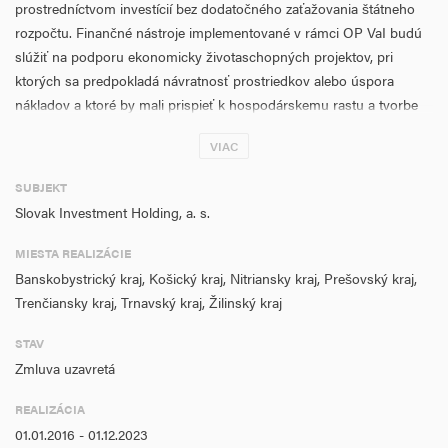
prostredníctvom investícií bez dodatočného zaťažovania štátneho
rozpočtu. Finančné nástroje implementované v rámci OP VaI budú
slúžiť na podporu ekonomicky životaschopných projektov, pri
ktorých sa predpokladá návratnosť prostriedkov alebo úspora
nákladov a ktoré by mali prispieť k hospodárskemu rastu a tvorbe
nových pracovných miest. Zároveň finančné nástroje budú použité
VIAC
pri podpore zvyšovania konkurencieschopnosti MSP, pre
zabezpečenie prístupu k finančným zdrojom pre MSP na Slovensku
SUBJEKT
a pre zvýšenie investícií do podpory MSP najmä v oblasti
Slovak Investment Holding, a. s.
technologického rozvoja a inovácií. Finančnými nástrojmi sa v rámci
tohto projektu podporia nové a začínajúce MSP v prvotnej fáze
MIESTA REALIZÁCIE
vstupovania na trh so zameraním na podporu priemyslu a služieb
Banskobystrický kraj, Košický kraj, Nitriansky kraj, Prešovský kraj,
vrátane poznatkovo intenzívnych služieb (KIS) a nových
Trenčiansky kraj, Trnavský kraj, Žilinský kraj
progresívnych odvetví a tiež sa podporí rozvoj už existujúcich MSP
s dôrazom na zvyšovanie konkurencieschopnosti ich produktov
STAV
a vytvorí sa dostatočná a diverzifikovaná ponuka financovania, ktorá
Zmluva uzavretá
prispeje k zvýšeniu kapitalizácie slovenských podnikov a zlepší ich
REALIZÁCIA
možnosti pre expanziu na vnútornom trhu EÚ, ako ja na trhoch
01.01.2016 - 01.12.2023
tretích krajín.