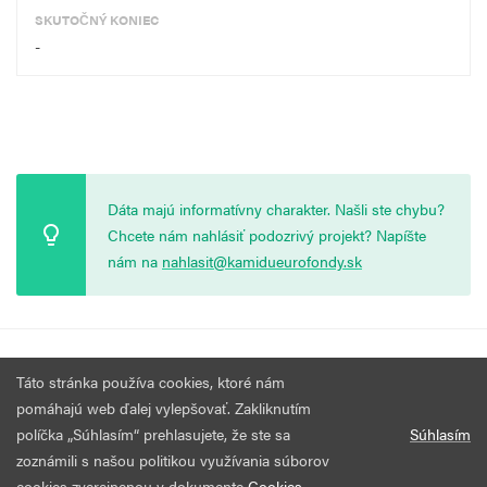
SKUTOČNÝ KONIEC
-
Dáta majú informatívny charakter. Našli ste chybu?
Chcete nám nahlásiť podozrivý projekt? Napíšte
nám na
nahlasit@kamidueurofondy.sk
© 2026 Vytvorila
Nadácia Zastavme Korupciu
.
Výzvy
Podmienky
Táto stránka používa cookies, ktoré nám
Všetky práva vyhradené.
používania
pomáhajú web ďalej vylepšovať. Zakliknutím
políčka „Súhlasím“ prehlasujete, že ste sa
Súhlasím
zoznámili s našou politikou využívania súborov
cookies zverejnenou v dokumente
Cookies
.