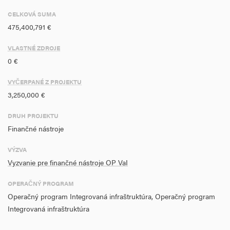
CELKOVÁ SUMA
475,400,791 €
VLASTNÉ ZDROJE
0 €
VYČERPANÉ Z PROJEKTU
3,250,000 €
DRUH PROJEKTU
Finančné nástroje
VÝZVA
Vyzvanie pre finančné nástroje OP VaI
OPERAČNÝ PROGRAM
Operačný program Integrovaná infraštruktúra, Operačný program
Integrovaná infraštruktúra