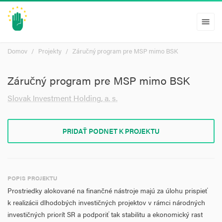
menu
Domov
Projekty
Záručný program pre MSP mimo BSK
Záručný program pre MSP mimo BSK
Slovak Investment Holding, a. s.
PRIDAŤ PODNET K PROJEKTU
POPIS PROJEKTU
Prostriedky alokované na finančné nástroje majú za úlohu prispieť
k realizácii dlhodobých investičných projektov v rámci národných
investičných priorít SR a podporiť tak stabilitu a ekonomický rast