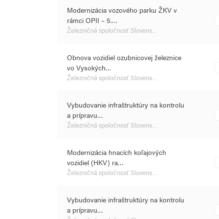
Modernizácia vozového parku ŽKV v
rámci OPII – 5.…
Železničná spoločnosť Slovens…
Obnova vozidiel ozubnicovej železnice
vo Vysokých…
Železničná spoločnosť Slovens…
Vybudovanie infraštruktúry na kontrolu
a prípravu…
Železničná spoločnosť Slovens…
Modernizácia hnacích koľajových
vozidiel (HKV) ra…
Železničná spoločnosť Slovens…
Vybudovanie infraštruktúry na kontrolu
a prípravu…