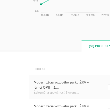
10mil
0.0
12.2017
9.2018
11.2018
12.2018
2.2019
(18) PROJEKT
PROJEKT
Modernizácia vozového parku ŽKV v
rámci OPII – 2.…
Železničná spoločnosť Slovens…
Modernizácia vozového parku ŽKV v