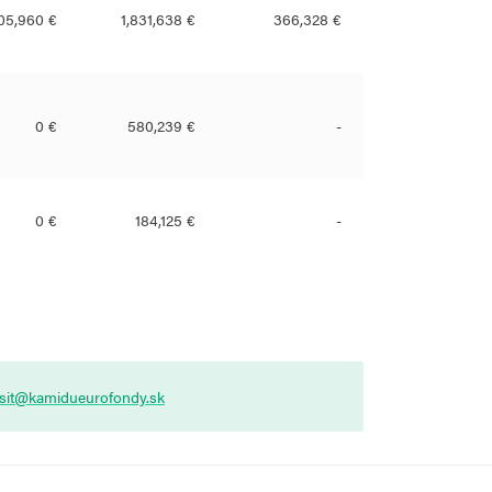
05,960 €
1,831,638 €
366,328 €
0 €
580,239 €
-
0 €
184,125 €
-
asit@kamidueurofondy.sk