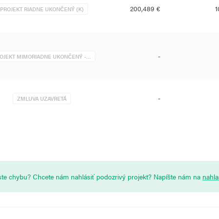
200,489 €
1
PROJEKT RIADNE UKONČENÝ (K)
-
OJEKT MIMORIADNE UKONČENÝ -…
-
ZMLUVA UZAVRETÁ
i ste chybu? Chcete nám nahlásiť podozrivý projekt? Napíšte nám na
nahl