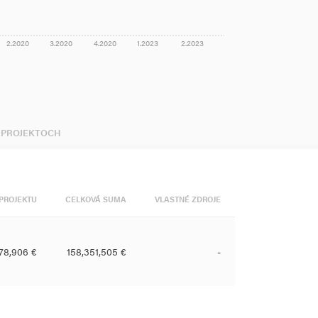
2.2020
3.2020
4.2020
1.2023
2.2023
V PROJEKTOCH
PROJEKTU
CELKOVÁ SUMA
VLASTNÉ ZDROJE
78,906 €
158,351,505 €
-