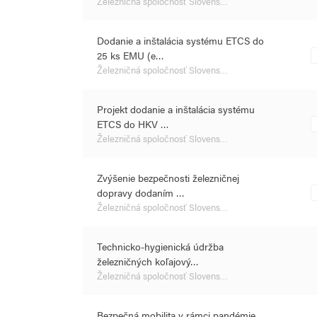
Železničná spoločnosť Slovens…
Dodanie a inštalácia systému ETCS do
25 ks EMU (e…
Železničná spoločnosť Slovens…
Projekt dodanie a inštalácia systému
ETCS do HKV …
Železničná spoločnosť Slovens…
Zvýšenie bezpečnosti železničnej
dopravy dodaním …
Železničná spoločnosť Slovens…
Technicko-hygienická údržba
železničných koľajový…
Železničná spoločnosť Slovens…
Bezpečná mobilita v rámci pandémie