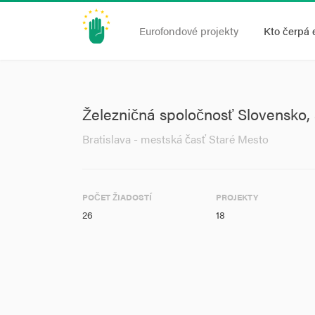
Eurofondové projekty
Kto čerpá 
Železničná spoločnosť Slovensko, a
Bratislava - mestská časť Staré Mesto
POČET ŽIADOSTÍ
PROJEKTY
26
18