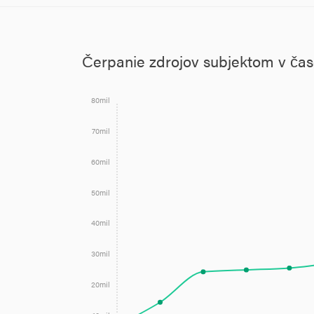
Čerpanie zdrojov subjektom v ča
80mil
70mil
60mil
50mil
40mil
30mil
20mil