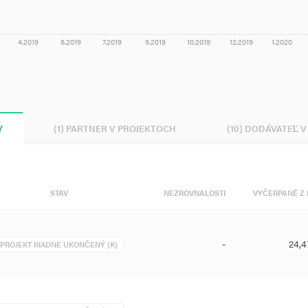
4.2019
6.2019
7.2019
9.2019
10.2019
12.2019
1.2020
Y
(1) PARTNER V PROJEKTOCH
(10) DODÁVATEĽ 
STAV
NEZROVNALOSTI
VYČERPANÉ Z 
-
24,4
PROJEKT RIADNE UKONČENÝ (K)