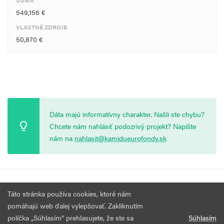
SUMA
549,156 €
VLASTNÉ ZDROJE
50,870 €
Dáta majú informatívny charakter. Našli ste chybu?
Chcete nám nahlásiť podozrivý projekt? Napíšte
nám na
nahlasit@kamidueurofondy.sk
© 2026 Vytvorila
Nadácia Zastavme Korupciu
.
Výzvy
Podmienky
Táto stránka používa cookies, ktoré nám
Všetky práva vyhradené.
používania
pomáhajú web ďalej vylepšovať. Zakliknutím
políčka „Súhlasím“ prehlasujete, že ste sa
Súhlasím