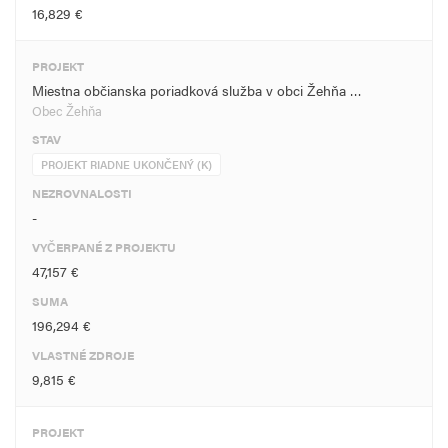
16,829 €
PROJEKT
Miestna občianska poriadková služba v obci Žehňa …
Obec Žehňa
STAV
PROJEKT RIADNE UKONČENÝ (K)
NEZROVNALOSTI
-
VYČERPANÉ Z PROJEKTU
47,157 €
SUMA
196,294 €
VLASTNÉ ZDROJE
9,815 €
PROJEKT