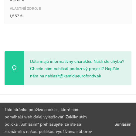
VLASTNÉ ZDROJE
1,557 €
Dáta majú informatívny charakter. Našli ste chybu?
Chcete nám nahlásiť podozrivý projekt? Napíšte
nám na
nahlasit@kamidueurofondy.sk
© 2026 Vytvorila
Nadácia Zastavme Korupciu
.
Výzvy
Podmienky
Táto stránka používa cookies, ktoré nám
Všetky práva vyhradené.
používania
pomáhajú web ďalej vylepšovať. Zakliknutím
políčka „Súhlasím“ prehlasujete, že ste sa
Súhlasím
zoznámili s našou politikou využívania súborov