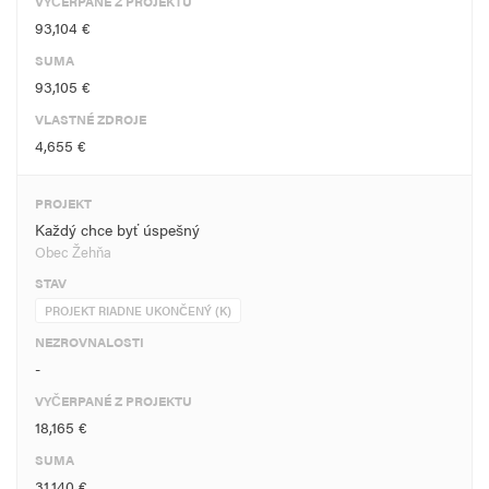
VYČERPANÉ Z PROJEKTU
93,104 €
SUMA
93,105 €
VLASTNÉ ZDROJE
4,655 €
PROJEKT
Každý chce byť úspešný
Obec Žehňa
STAV
PROJEKT RIADNE UKONČENÝ (K)
NEZROVNALOSTI
-
VYČERPANÉ Z PROJEKTU
18,165 €
SUMA
31,140 €