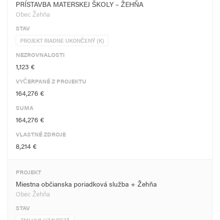
PRÍSTAVBA MATERSKEJ ŠKOLY – ŽEHŇA
Obec Žehňa
STAV
PROJEKT RIADNE UKONČENÝ (K)
NEZROVNALOSTI
1,123 €
VYČERPANÉ Z PROJEKTU
164,276 €
SUMA
164,276 €
VLASTNÉ ZDROJE
8,214 €
PROJEKT
Miestna občianska poriadková služba + Žehňa
Obec Žehňa
STAV