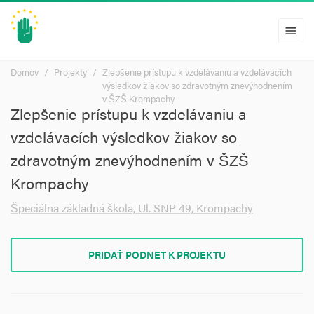
menu
Domov
Projekty
Zlepšenie prístupu k vzdelávaniu a vzdelávacích
výsledkov žiakov so zdravotným znevýhodnením
v ŠZŠ Krompachy
Zlepšenie prístupu k vzdelávaniu a
vzdelávacích výsledkov žiakov so
zdravotným znevýhodnením v ŠZŠ
Krompachy
Špeciálna základná škola, Ul. SNP 49, Krompachy
PRIDAŤ PODNET K PROJEKTU