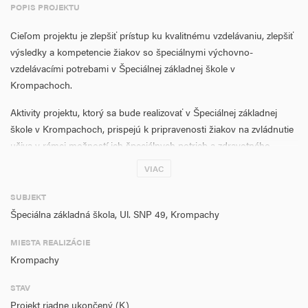
POPIS PROJEKTU
Cieľom projektu je zlepšiť prístup ku kvalitnému vzdelávaniu, zlepšiť
výsledky a kompetencie žiakov so špeciálnymi výchovno-
vzdelávacími potrebami v Špeciálnej základnej škole v
Krompachoch.
Aktivity projektu, ktorý sa bude realizovať v Špeciálnej základnej
škole v Krompachoch, prispejú k pripravenosti žiakov na zvládnutie
učiva v rámci možností ich špeciálnych potrieb a zdravotného
postihnutia, následne prechod do ďalšieho ročníka, a to podporou
VIAC
rovnakého prístupu ku kvalitnému a inkluzívnemu vzdelaniu.
SUBJEKT
Hlavnou aktivitou projektu je činnosť dvoch asistentov učiteľa v
Špeciálna základná škola, Ul. SNP 49, Krompachy
Špeciálnej základnej škole v Krompachoch. Ich úlohou budú aktivity
zamerané na vyrovnávanie znevýhodnenia žiakov so zdravotným
MIESTA REALIZÁCIE
znevýhodnením, pomoc pri skvalitňovaní vyučovacieho procesu
Krompachy
žiakov. Všetky deti navštevujúce Špeciálnu základnú školu sú žiaci
so špeciálnymi výchovno-vzdelávacími potrebami a so zdravotným
STAV
znevýhodnením. V centre špeciálno-pedagogického poradenstva
Projekt riadne ukončený (K)