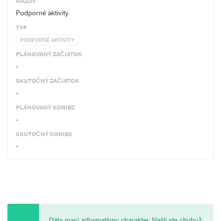
NÁZOV
Podporné aktivity
TYP
PODPORNÉ AKTIVITY
PLÁNOVANÝ ZAČIATOK
-
SKUTOČNÝ ZAČIATOK
-
PLÁNOVANÝ KONIEC
-
SKUTOČNÝ KONIEC
-
Dáta majú informatívny charakter. Našli ste chybu?