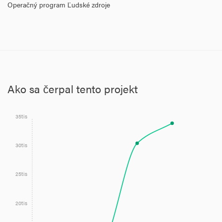
Operačný program Ľudské zdroje
• v spolupráci s rodinou,
• v oblasti vzdelávacích aktivít.
Ako sa čerpal tento projekt
35tis
30tis
25tis
20tis