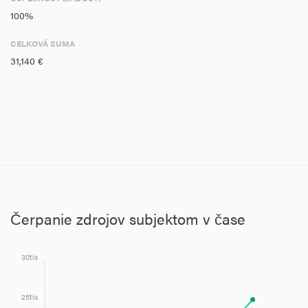
100%
CELKOVÁ SUMA
31,140 €
Čerpanie zdrojov subjektom v čase
30tis
25tis