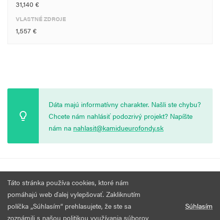
31,140 €
VLASTNÉ ZDROJE
1,557 €
Dáta majú informatívny charakter. Našli ste chybu?
Chcete nám nahlásiť podozrivý projekt? Napíšte
nám na
nahlasit@kamidueurofondy.sk
© 2026 Vytvorila
Nadácia Zastavme Korupciu
.
Výzvy
Podmienky
Táto stránka používa cookies, ktoré nám
Všetky práva vyhradené.
používania
pomáhajú web ďalej vylepšovať. Zakliknutím
políčka „Súhlasím“ prehlasujete, že ste sa
Súhlasím
zoznámili s našou politikou využívania súborov