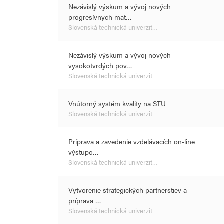
Nezávislý výskum a vývoj nových
progresívnych mat…
Slovenská technická univerzit…
Nezávislý výskum a vývoj nových
vysokotvrdých pov…
Slovenská technická univerzit…
Vnútorný systém kvality na STU
Slovenská technická univerzit…
Príprava a zavedenie vzdelávacích on-line
výstupo…
Slovenská technická univerzit…
Vytvorenie strategických partnerstiev a
príprava …
Slovenská technická univerzit…