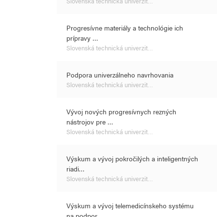
Slovenská technická univerzit…
Progresívne materiály a technológie ich
prípravy …
Slovenská technická univerzit…
Podpora univerzálneho navrhovania
Slovenská technická univerzit…
Vývoj nových progresívnych rezných
nástrojov pre …
Slovenská technická univerzit…
Výskum a vývoj pokročilých a inteligentných
riadi…
Slovenská technická univerzit…
Výskum a vývoj telemedicínskeho systému
na podpor…