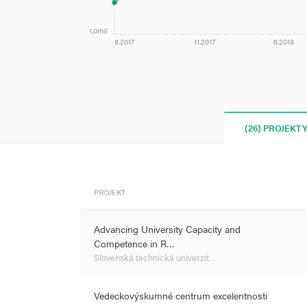
1.0mil
8.2017
11.2017
6.2018
(26) PROJEKT
PROJEKT
Advancing University Capacity and
Competence in R…
Slovenská technická univerzit…
Vedeckovýskumné centrum excelentnosti