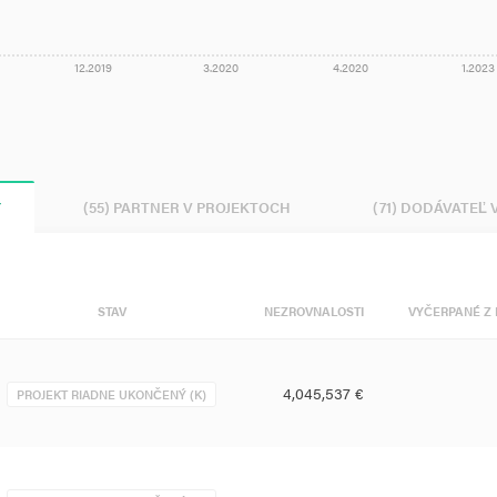
12.2019
3.2020
4.2020
1.2023
Y
(55) PARTNER V PROJEKTOCH
(71) DODÁVATEĽ
STAV
NEZROVNALOSTI
VYČERPANÉ Z 
4,045,537 €
PROJEKT RIADNE UKONČENÝ (K)