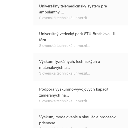
Univerzálny telemedicínsky systém pre
ambulantný …
Slovenská technická univerzit…
Univerzitný vedecký park STU Bratislava - II.
fáza
Slovenská technická univerzit…
Výskum fyzikálnych, technických a
materiálových a…
Slovenská technická univerzit…
Podpora výskumno-vývojových kapacít
zameraných na…
Slovenská technická univerzit…
Výskum, modelovanie a simulácie procesov
priemyse…