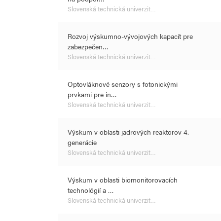
Slovenská technická univerzit…
Rozvoj výskumno-vývojových kapacít pre
zabezpečen…
Slovenská technická univerzit…
Optovláknové senzory s fotonickými
prvkami pre in…
Slovenská technická univerzit…
Výskum v oblasti jadrových reaktorov 4.
generácie
Slovenská technická univerzit…
Výskum v oblasti biomonitorovacích
technológií a …
Slovenská technická univerzit…