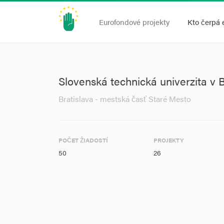
Eurofondové projekty
Kto čerpá 
Slovenská technická univerzita v B
Bratislava - mestská časť Staré Mesto
POČET ŽIADOSTÍ
PROJEKTY
50
26