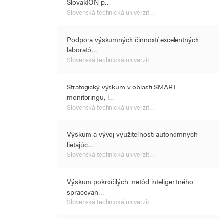
SlovakION p…
Slovenská technická univerzit…
Podpora výskumných činností excelentných
laborató…
Slovenská technická univerzit…
Strategický výskum v oblasti SMART
monitoringu, l…
Slovenská technická univerzit…
Výskum a vývoj využiteľnosti autonómnych
lietajúc…
Slovenská technická univerzit…
Výskum pokročilých metód inteligentného
spracovan…
Slovenská technická univerzit…