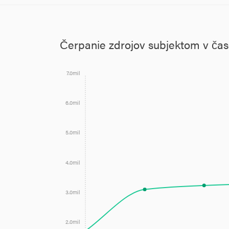
Čerpanie zdrojov subjektom v ča
7.0mil
6.0mil
5.0mil
4.0mil
3.0mil
2.0mil