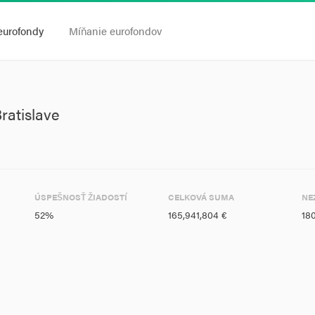
eurofondy
Míňanie eurofondov
ratislave
ÚSPEŠNOSŤ ŽIADOSTÍ
CELKOVÁ SUMA
NE
52%
165,941,804 €
18