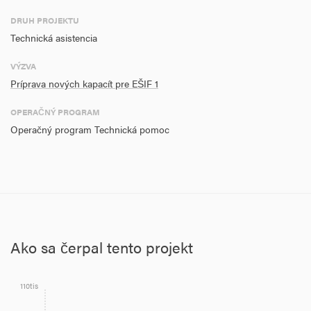
Fakulta prírodných vied
DRUH PROJEKTU
Fakulta sociálnych vied
Technická asistencia
Právnická fakulta
VÝZVA
Príprava nových kapacít pre EŠIF 1
Fakulta elektrotechniky a informatiky
OPERAČNÝ PROGRAM
Právnicka fakulta
Operačný program Technická pomoc
Fakulta verejnej správy
Ako sa čerpal tento projekt
110tis