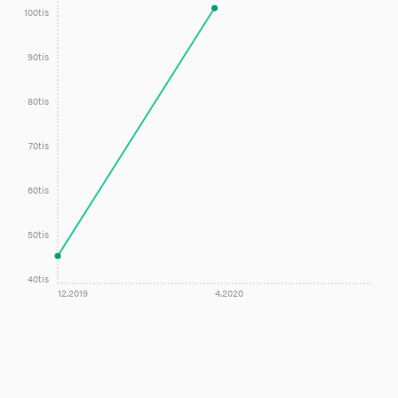
100tis
90tis
80tis
70tis
60tis
50tis
40tis
12.2019
4.2020