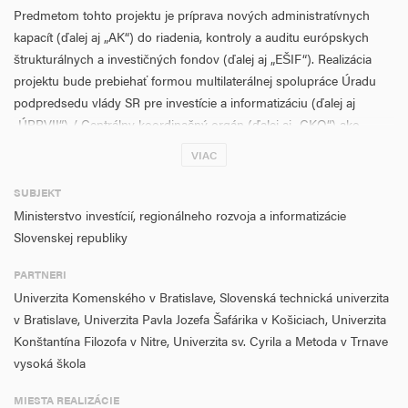
Predmetom tohto projektu je príprava nových administratívnych
kapacít (ďalej aj „AK“) do riadenia, kontroly a auditu európskych
štrukturálnych a investičných fondov (ďalej aj „EŠIF“). Realizácia
projektu bude prebiehať formou multilaterálnej spolupráce Úradu
podpredsedu vlády SR pre investície a informatizáciu (ďalej aj
„ÚPPVII“) / Centrálny koordinačný orgán (ďalej aj „CKO“) ako
oprávneného žiadateľa s vysokými školami ako s oprávnenými
VIAC
partnermi, a to financovaním voliteľných predmetov, zameraných na
odbornú tematiku riadenia politiky súdržnosti z fondov EU, prípravu
SUBJEKT
programového obdobia, štruktúru operačného programu,
Ministerstvo investícií, regionálneho rozvoja a informatizácie
implementáciu politiky súdržnosti na Slovensku, riadenia,
Slovenskej republiky
monitorovania, hodnotenia, informovania a komunikácie, riešenia
PARTNERI
sťažností, kontroly a auditu EŠIF a iné relevantné témy.
Univerzita Komenského v Bratislave, Slovenská technická univerzita
ÚPPVII/CKO vyberal svojich partnerov transparentne, na základe
v Bratislave, Univerzita Pavla Jozefa Šafárika v Košiciach, Univerzita
hodnotiacich kritérií, ktoré boli vopred zverejnené ako aj všetky
Konštantína Filozofa v Nitre, Univerzita sv. Cyrila a Metoda v Trnave
potrebné informácie pre partnerov na webovom sídle
vysoká škola
https://www.vicepremier.gov.sk/index.php/fondy-eu/partnerske-
projekty/projekty-pre-vysoke-skoly/index.html
. Odborné
MIESTA REALIZÁCIE