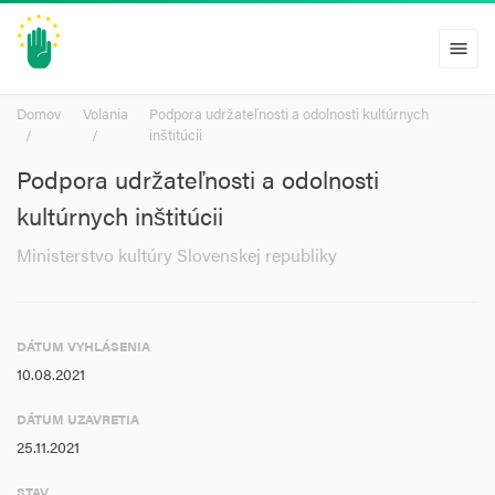
menu
Domov
Volania
Podpora udržateľnosti a odolnosti kultúrnych
inštitúcii
Podpora udržateľnosti a odolnosti
kultúrnych inštitúcii
Ministerstvo kultúry Slovenskej republiky
DÁTUM VYHLÁSENIA
10.08.2021
DÁTUM UZAVRETIA
25.11.2021
STAV