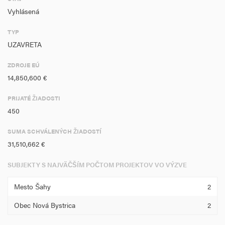
Vyhlásená
TYP
UZAVRETA
ZDROJE EÚ
14,850,600 €
PRIJATÉ ŽIADOSTI
450
SUMA SCHVÁLENÝCH ŽIADOSTÍ
31,510,662 €
SUBJEKTY S NAJVÄČŠÍM POČTOM PROJEKTOV VO VÝZVE
Mesto Šahy
2
Obec Nová Bystrica
2