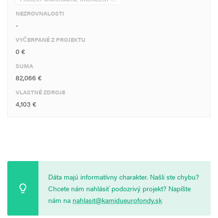
NEZROVNALOSTI
-
VYČERPANÉ Z PROJEKTU
0 €
SUMA
82,066 €
VLASTNÉ ZDROJE
4,103 €
Dáta majú informatívny charakter. Našli ste chybu?
Chcete nám nahlásiť podozrivý projekt? Napíšte
nám na
nahlasit@kamidueurofondy.sk