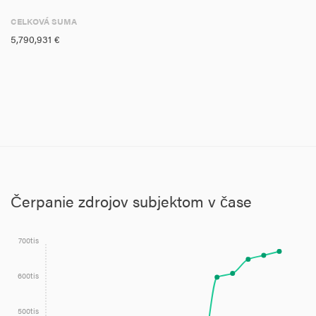
CELKOVÁ SUMA
5,790,931 €
Čerpanie zdrojov subjektom v čase
700tis
600tis
500tis