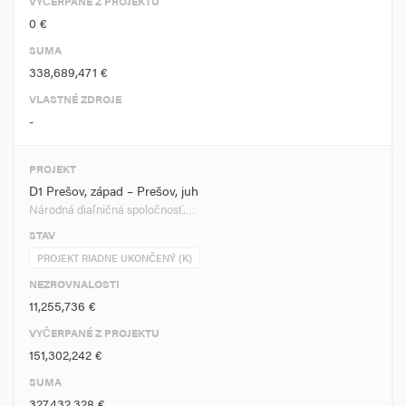
VYČERPANÉ Z PROJEKTU
0 €
SUMA
338,689,471 €
VLASTNÉ ZDROJE
-
PROJEKT
D1 Prešov, západ – Prešov, juh
Národná diaľničná spoločnosť,…
STAV
PROJEKT RIADNE UKONČENÝ (K)
NEZROVNALOSTI
11,255,736 €
VYČERPANÉ Z PROJEKTU
151,302,242 €
SUMA
327,432,328 €