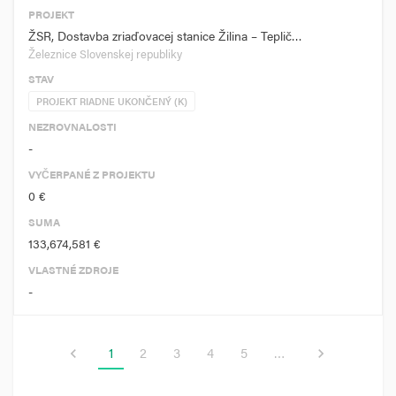
PROJEKT
ŽSR, Dostavba zriaďovacej stanice Žilina – Teplič…
Železnice Slovenskej republiky
STAV
PROJEKT RIADNE UKONČENÝ (K)
NEZROVNALOSTI
-
VYČERPANÉ Z PROJEKTU
0 €
SUMA
133,674,581 €
VLASTNÉ ZDROJE
-
1
2
3
4
5
…
chevron_left
chevron_right