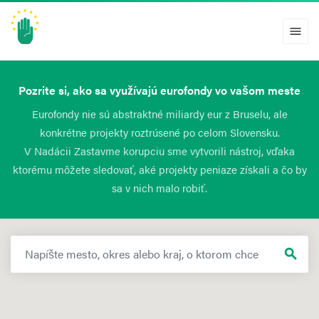
menu
Pozrite si, ako sa využívajú eurofondy vo vašom meste
Eurofondy nie sú abstraktné miliardy eur z Bruselu, ale
konkrétne projekty roztrúsené po celom Slovensku.
V Nadácii Zastavme korupciu sme vytvorili nástroj, vďaka
ktorému môžete sledovať, aké projekty peniaze získali a čo by
sa v nich malo robiť.
search