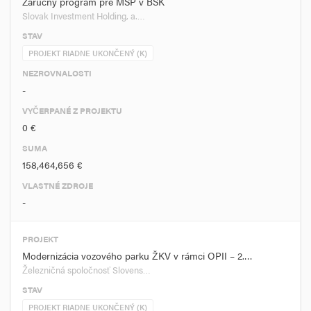
Záručný program pre MSP v BSK
Slovak Investment Holding, a.…
STAV
PROJEKT RIADNE UKONČENÝ (K)
NEZROVNALOSTI
-
VYČERPANÉ Z PROJEKTU
0 €
SUMA
158,464,656 €
VLASTNÉ ZDROJE
-
PROJEKT
Modernizácia vozového parku ŽKV v rámci OPII – 2.…
Železničná spoločnosť Slovens…
STAV
PROJEKT RIADNE UKONČENÝ (K)