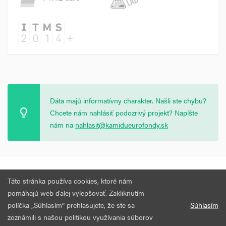
Dáta majú informatívny charakter. Našli ste chybu?
Chcete nám nahlásiť podozrivý projekt? Napíšte
nám na
nahlasit@kamidueurofondy.sk
© 2026 Vytvorila
Nadácia Zastavme Korupciu
.
Výzvy
Podmienky
Táto stránka používa cookies, ktoré nám
Všetky práva vyhradené.
používania
pomáhajú web ďalej vylepšovať. Zakliknutím
políčka „Súhlasím“ prehlasujete, že ste sa
Súhlasím
zoznámili s našou politikou využívania súborov