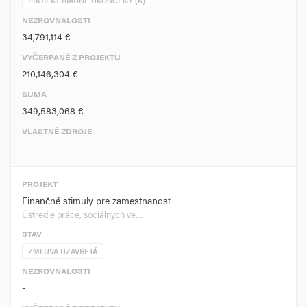
PROJEKT RIADNE UKONČENÝ (K)
NEZROVNALOSTI
34,791,114 €
VYČERPANÉ Z PROJEKTU
210,146,304 €
SUMA
349,583,068 €
VLASTNÉ ZDROJE
-
PROJEKT
Finančné stimuly pre zamestnanosť
Ústredie práce, sociálnych ve…
STAV
ZMLUVA UZAVRETÁ
NEZROVNALOSTI
-