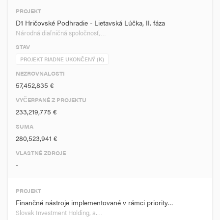
PROJEKT
D1 Hričovské Podhradie - Lietavská Lúčka, II. fáza
Národná diaľničná spoločnosť,…
STAV
PROJEKT RIADNE UKONČENÝ (K)
NEZROVNALOSTI
57,452,835 €
VYČERPANÉ Z PROJEKTU
233,219,775 €
SUMA
280,523,941 €
VLASTNÉ ZDROJE
-
PROJEKT
Finančné nástroje implementované v rámci priority…
Slovak Investment Holding, a.…