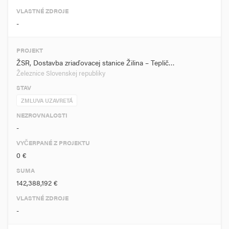
VLASTNÉ ZDROJE
-
PROJEKT
ŽSR, Dostavba zriaďovacej stanice Žilina – Teplič…
Železnice Slovenskej republiky
STAV
ZMLUVA UZAVRETÁ
NEZROVNALOSTI
-
VYČERPANÉ Z PROJEKTU
0 €
SUMA
142,388,192 €
VLASTNÉ ZDROJE
-