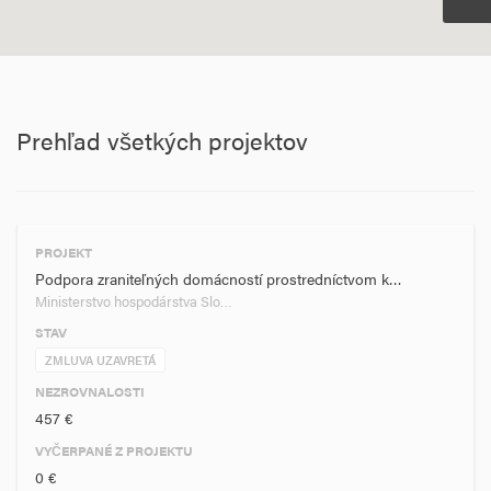
Prehľad všetkých projektov
PROJEKT
Podpora zraniteľných domácností prostredníctvom k…
Ministerstvo hospodárstva Slo…
STAV
ZMLUVA UZAVRETÁ
NEZROVNALOSTI
457 €
VYČERPANÉ Z PROJEKTU
0 €