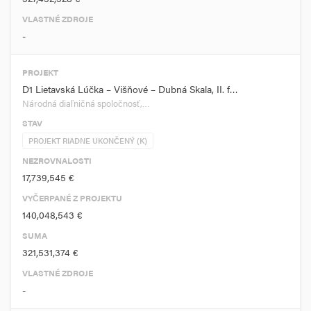
VLASTNÉ ZDROJE
-
PROJEKT
D1 Lietavská Lúčka – Višňové – Dubná Skala, II. f…
Národná diaľničná spoločnosť,…
STAV
PROJEKT RIADNE UKONČENÝ (K)
NEZROVNALOSTI
17,739,545 €
VYČERPANÉ Z PROJEKTU
140,048,543 €
SUMA
321,531,374 €
VLASTNÉ ZDROJE
-