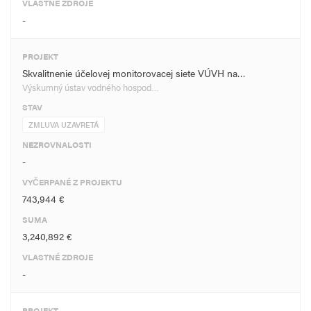
VLASTNÉ ZDROJE
-
PROJEKT
Skvalitnenie účelovej monitorovacej siete VÚVH na…
Výskumný ústav vodného hospod…
STAV
ZMLUVA UZAVRETÁ
NEZROVNALOSTI
-
VYČERPANÉ Z PROJEKTU
743,944 €
SUMA
3,240,892 €
VLASTNÉ ZDROJE
-
PROJEKT