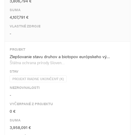
3,806,794 €
SUMA
4,107,791 €
VLASTNÉ ZDROJE
-
PROJEKT
Zlepšovanie stavu druhov a biotopov európskeho vý…
Štátna ochrana prírody Sloven…
STAV
PROJEKT RIADNE UKONČENÝ (K)
NEZROVNALOSTI
-
VYČERPANÉ Z PROJEKTU
0 €
SUMA
3,958,091 €