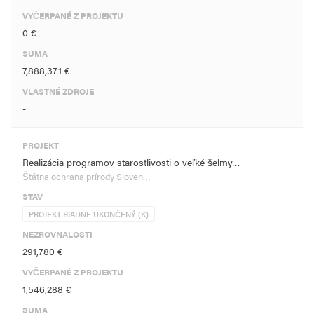
VYČERPANÉ Z PROJEKTU
0 €
SUMA
7,888,371 €
VLASTNÉ ZDROJE
-
PROJEKT
Realizácia programov starostlivosti o veľké šelmy…
Štátna ochrana prírody Sloven…
STAV
PROJEKT RIADNE UKONČENÝ (K)
NEZROVNALOSTI
291,780 €
VYČERPANÉ Z PROJEKTU
1,546,288 €
SUMA