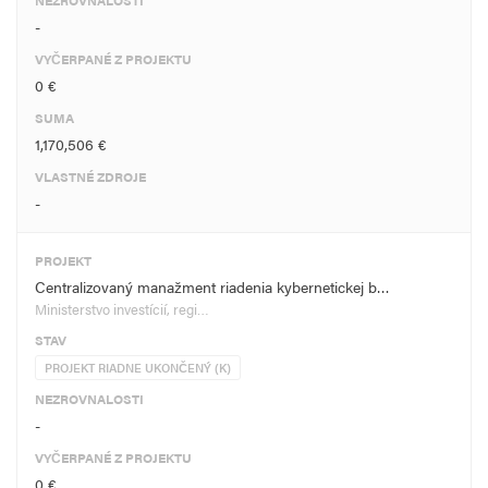
NEZROVNALOSTI
-
VYČERPANÉ Z PROJEKTU
0 €
SUMA
1,170,506 €
VLASTNÉ ZDROJE
-
PROJEKT
Centralizovaný manažment riadenia kybernetickej b…
Ministerstvo investícií, regi…
STAV
PROJEKT RIADNE UKONČENÝ (K)
NEZROVNALOSTI
-
VYČERPANÉ Z PROJEKTU
0 €