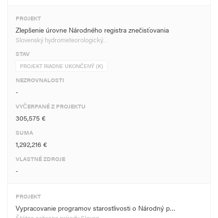
PROJEKT
Zlepšenie úrovne Národného registra znečisťovania
Slovenský hydrometeorologický…
STAV
PROJEKT RIADNE UKONČENÝ (K)
NEZROVNALOSTI
-
VYČERPANÉ Z PROJEKTU
305,575 €
SUMA
1,292,216 €
VLASTNÉ ZDROJE
-
PROJEKT
Vypracovanie programov starostlivosti o Národný p…
Štátna ochrana prírody Sloven…