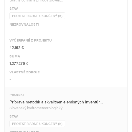
STAV
PROJEKT RIADNE UKONČENÝ (K)
NEZROVNALOSTI
-
VYČERPANÉ Z PROJEKTU
42,162 €
SUMA
1,277,276 €
VLASTNÉ ZDROJE
-
PROJEKT
Príprava metodík a skvalitnenie emisných inventúr…
Slovenský hydrometeorologický…
STAV
PROJEKT RIADNE UKONČENÝ (K)