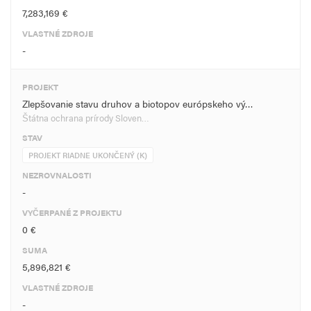
7,283,169 €
VLASTNÉ ZDROJE
-
PROJEKT
Zlepšovanie stavu druhov a biotopov európskeho vý…
Štátna ochrana prírody Sloven…
STAV
PROJEKT RIADNE UKONČENÝ (K)
NEZROVNALOSTI
-
VYČERPANÉ Z PROJEKTU
0 €
SUMA
5,896,821 €
VLASTNÉ ZDROJE
-