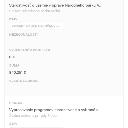
Starostlivosť o územie v správe Národného parku V…
Správa Národného parku Veľká …
STAV
PROJEKT RIADNE UKONČENÝ (K)
NEZROVNALOSTI
-
VYČERPANÉ Z PROJEKTU
0 €
SUMA
840,251 €
VLASTNÉ ZDROJE
-
PROJEKT
Vypracovanie programov starostlivosti o vybrané c…
Štátna ochrana prírody Sloven…
STAV