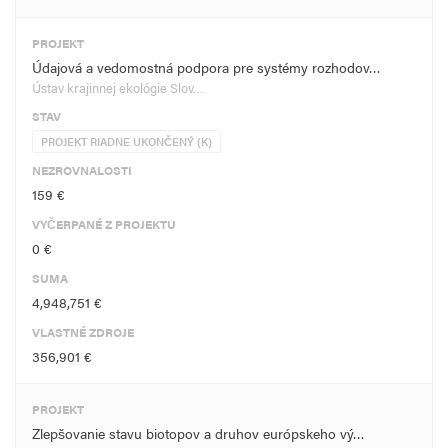
PROJEKT
Údajová a vedomostná podpora pre systémy rozhodov…
Ústav krajinnej ekológie Slov…
STAV
PROJEKT RIADNE UKONČENÝ (K)
NEZROVNALOSTI
159 €
VYČERPANÉ Z PROJEKTU
0 €
SUMA
4,948,751 €
VLASTNÉ ZDROJE
356,901 €
PROJEKT
Zlepšovanie stavu biotopov a druhov európskeho vý…