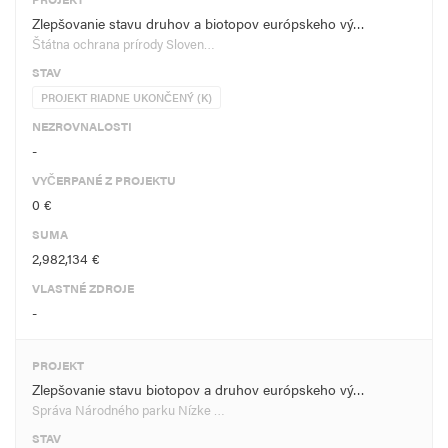
Zlepšovanie stavu druhov a biotopov európskeho vý…
Štátna ochrana prírody Sloven…
STAV
PROJEKT RIADNE UKONČENÝ (K)
NEZROVNALOSTI
-
VYČERPANÉ Z PROJEKTU
0 €
SUMA
2,982,134 €
VLASTNÉ ZDROJE
-
PROJEKT
Zlepšovanie stavu biotopov a druhov európskeho vý…
Správa Národného parku Nízke …
STAV