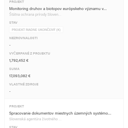
PROJEKT
Monitoring druhov a biotopov európskeho významu v…
Štátna ochrana prírody Sloven…
STAV
PROJEKT RIADNE UKONČENÝ (K)
NEZROVNALOSTI
-
VYČERPANÉ Z PROJEKTU
1,792,452 €
SUMA
17,093,082 €
VLASTNÉ ZDROJE
-
PROJEKT
Spracovanie dokumentov miestnych územných systémo…
Slovenská agentúra životného …
STAV