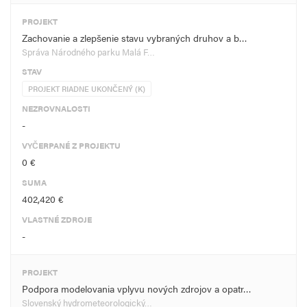
PROJEKT
Zachovanie a zlepšenie stavu vybraných druhov a b…
Správa Národného parku Malá F…
STAV
PROJEKT RIADNE UKONČENÝ (K)
NEZROVNALOSTI
-
VYČERPANÉ Z PROJEKTU
0 €
SUMA
402,420 €
VLASTNÉ ZDROJE
-
PROJEKT
Podpora modelovania vplyvu nových zdrojov a opatr…
Slovenský hydrometeorologický…