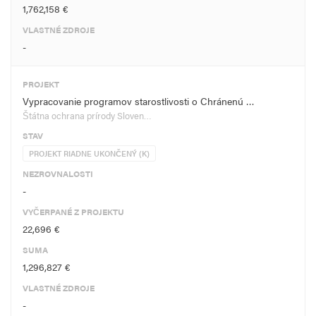
1,762,158 €
VLASTNÉ ZDROJE
-
PROJEKT
Vypracovanie programov starostlivosti o Chránenú …
Štátna ochrana prírody Sloven…
STAV
PROJEKT RIADNE UKONČENÝ (K)
NEZROVNALOSTI
-
VYČERPANÉ Z PROJEKTU
22,696 €
SUMA
1,296,827 €
VLASTNÉ ZDROJE
-