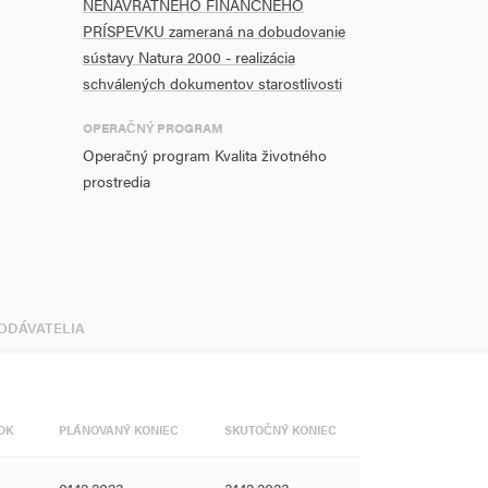
NENÁVRATNÉHO FINANČNÉHO
PRÍSPEVKU zameraná na dobudovanie
sústavy Natura 2000 - realizácia
schválených dokumentov starostlivosti
OPERAČNÝ PROGRAM
Operačný program Kvalita životného
prostredia
DODÁVATELIA
OK
PLÁNOVANÝ KONIEC
SKUTOČNÝ KONIEC