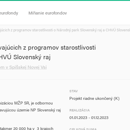
eurofondy
Míňanie eurofondov
ajúcich z programov starostlivosti o Národný park Slovenský raj a CHVÚ Slovens
vajúcich z programov starostlivosti
HVÚ Slovenský raj
m v Spišskej Novej Vsi
STAV
Projekt riadne ukončený (K)
anizáciou MŽP SR, je odbornou
ravujúcou územie NP Slovenský raj
REALIZÁCIA
01.01.2023 - 01.12.2023
 takmer 20 000 ha v 3 krajoch
CELKOVÁ SUMA