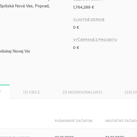
(Spišská Nová Ves, Poprad,
1,764,289 €
VLASTNÉ ZDROJE
schválenú zonáciu a jeho zóny
0 €
 Vlády SR.
VYČERPANÉ Z PROJEKTU
árodného parku Slovenský raj
0 €
išskej Novej Vsi
 nie len
trení v jednotlivých zónach
vlastníkov a užívateľov pozemkov,
o ochrany územia národného
Y
(1) CIELE
(1) NEZROVNALOSTI
(23) 
zároveň prinášajúcich prosperitu
m hospodárenia a trvalo
y prírody pre Národný park
PLÁNOVANÝ ZAČIATOK
SKUTOČNÝ ZAČIAT