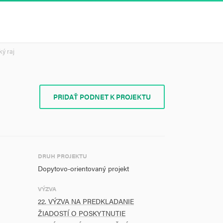
ký raj
PRIDAŤ PODNET K PROJEKTU
DRUH PROJEKTU
Dopytovo-orientovaný projekt
VÝZVA
22. VÝZVA NA PREDKLADANIE
ŽIADOSTÍ O POSKYTNUTIE