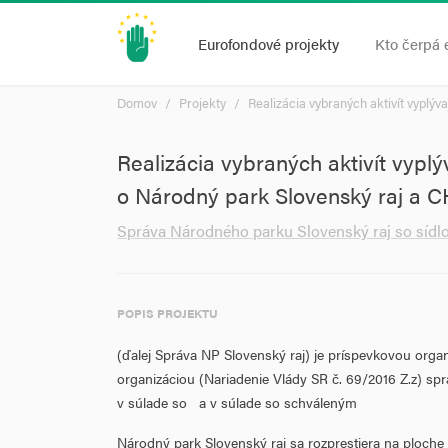
Eurofondové projekty
Kto čerpá 
Domov
Projekty
Realizácia vybraných aktivít vyplýv
Realizácia vybraných aktivít vyplý
o Národný park Slovenský raj a C
Správa Národného parku Slovenský raj so sídlo
POPIS PROJEKTU
(ďalej Správa NP Slovenský raj) je príspevkovou org
organizáciou (Nariadenie Vlády SR č. 69/2016 Z.z) sp
v súlade so a v súlade so schváleným
Národný park Slovenský raj sa rozprestiera na ploche