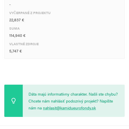
-
VYČERPANÉ Z PROJEKTU
22,837 €
SUMA
114,940 €
VLASTNÉ ZDROJE
5,747 €
Dáta majú informatívny charakter. Našli ste chybu?
Chcete nám nahlásiť podozrivý projekt? Napíšte
nám na
nahlasit@kamidueurofondy.sk