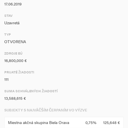
17.06.2019
STAV
Uzavretá
TYP
OTVORENA
ZDROJE EÚ
16,800,000 €
PRIJATÉ ŽIADOSTI
111
SUMA SCHVÁLENÝCH ŽIADOSTÍ
13,588,615 €
SUBJEKTY S NAJVÄČŠÍM ČERPANÍM VO VÝZVE
Miestna akčná skupina Biela Orava
0,75%
125,648 €