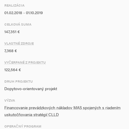
REALIZÁCIA
01.02.2018 - 01.10.2019
CELKOVÁ SUMA
147,351 €
VLASTNÉ ZDROJE
7,368 €
VYČERPANÉ Z PROJEKTU
122,564 €
DRUH PROJEKTU
Dopytovo-orientovaný projekt
VÝZVA
Financovanie prevádzkových nákladov MAS spojených s riadením
uskutočňovania stratégií CLLD
OPERAČNÝ PROGRAM