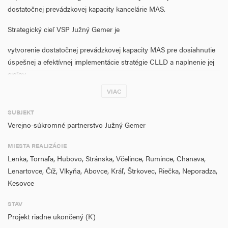
dostatočnej prevádzkovej kapacity kancelárie MAS.
Strategický cieľ VSP Južný Gemer je
vytvorenie dostatočnej prevádzkovej kapacity MAS pre dosiahnutie
úspešnej a efektívnej implementácie stratégie CLLD a naplnenie jej
cieľov
tvorba zamestnanosti na vidieku
VIAC
vytvorenie základnej informačnej a poradenskej jednotky pre šírenie
metódy LEADER/CLLD
SUBJEKT
Prístupom zdola nahor sa dosiahne synergický účinok finančnej
Verejno-súkromné partnerstvo Južný Gemer
podpory a efektívne sa zapoja miestni obyvatelia na vidieku do
MIESTA REALIZÁCIE
rozhodovacieho procesu, t. j. do implementácie stratégie CLLD a
Lenka, Tornaľa, Hubovo, Stránska, Včelince, Rumince, Chanava,
prevádzky kancelárie MAS. Cieľom projektu je taktiež aktívne
Lenartovce, Číž, Vlkyňa, Abovce, Kráľ, Štrkovec, Riečka, Neporadza,
pôsobiť v území MAS a úspešne implementovať nástroj CLLD
Kesovce
privyužití skúseností a vedomostí z realizácie viacerých rozvojových
projekotv z Programového obdobia 2007 - 2013, ako aj z práve
STAV
prebiehajúceho obdobia 2014 - 2020.
Projekt riadne ukončený (K)