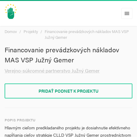
menu
Domov
Projekty
Financovanie prevádzkových nákladov MAS VSP
Južný Gemer
Financovanie prevádzkových nákladov
MAS VSP Južný Gemer
Verejno-súkromné partnerstvo Južný Gemer
PRIDAŤ PODNET K PROJEKTU
POPIS PROJEKTU
Hlavným cieľom predkladaného projektu je dosiahnutie efektívneho
napĺňania cieľov stratégie CLLD VSP Južný Gemer prostredníctvom