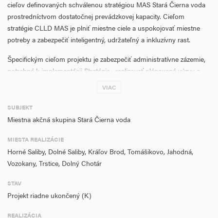
cieľov definovaných schválenou stratégiou MAS Stará Čierna voda
prostredníctvom dostatočnej prevádzkovej kapacity. Cieľom
stratégie CLLD MAS je plniť miestne ciele a uspokojovať miestne
potreby a zabezpečiť inteligentný, udržateľný a inkluzívny rast.
Špecifickým cieľom projektu je zabezpečiť administratívne zázemie,
potrebné k implementácii Stratégie , realizovať plánované výzvy a
vytvoriť podmienky na poskytnutie nenávratných finančných
VIAC
príspevkov v spolupráci s ústrednými implementačnými agentúrami.
SUBJEKT
Miestna akčná skupina Stará Čierna voda
MIESTA REALIZÁCIE
Horné Saliby, Dolné Saliby, Kráľov Brod, Tomášikovo, Jahodná,
Vozokany, Trstice, Dolný Chotár
STAV
Projekt riadne ukončený (K)
REALIZÁCIA