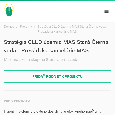
menu
Domov
Projekty
Stratégia CLLD územia MAS Stará Čierna voda -
Prevádzka kancelárie MAS
Stratégia CLLD územia MAS Stará Čierna
voda - Prevádzka kancelárie MAS
Miestna akčná skupina Stará Čierna voda
PRIDAŤ PODNET K PROJEKTU
POPIS PROJEKTU
Hlavným cieľom projektu je dosiahnutie efektívneho napĺňania