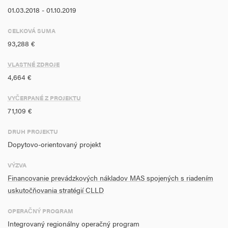
01.03.2018 - 01.10.2019
CELKOVÁ SUMA
93,288 €
VLASTNÉ ZDROJE
4,664 €
VYČERPANÉ Z PROJEKTU
71,109 €
DRUH PROJEKTU
Dopytovo-orientovaný projekt
VÝZVA
Financovanie prevádzkových nákladov MAS spojených s riadením
uskutočňovania stratégií CLLD
OPERAČNÝ PROGRAM
Integrovaný regionálny operačný program