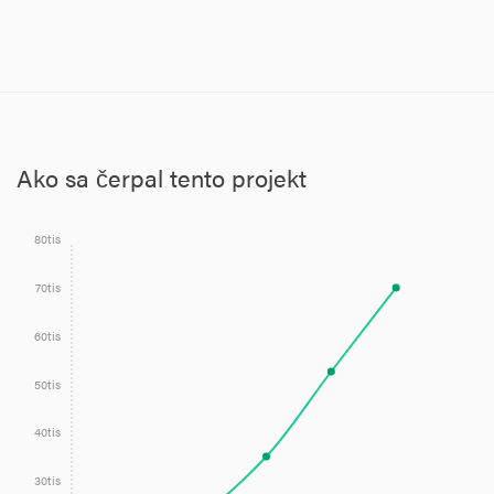
Ako sa čerpal tento projekt
80tis
70tis
60tis
50tis
40tis
30tis