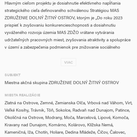
Hlavným cieľom projektu je dosiahnutie efektívneho napĺňania
strategického cieľa definovaného schválenou Stratégiou MAS
ZDRUŽENIE DOLNÝ ŽITNÝ OSTROV, ktorým je „Do roku 2023
prispieť k zvyšovaniu konkurencieschopnosti a dosiahnutiu
vyváženého rozvoja územia MAS ZDŽO vrátane vytvárania
udržateľných pracovných miest, zvyšovania atraktivity a spolupráce
v území a zabezpečenia podmienok pre znižovanie sociálneho
vylúčenia obyvateľov.“ Ako aj špecifických cieľov:
VIAC
vytváranie udržateľných pracovných miest v podnikoch posilnenie
životaschopnosti a konkurencieschopnosti poľnohospodárskych
SUBJEKT
podnikov,
Miestna akčná skupina ZDRUŽENIE DOLNÝ ŽITNÝ OSTROV
prispieť k znižovaniu rizika sociálneho vylúčenia ľudí v
MIESTA REALIZÁCIE
produktívnom veku,
Zlatná na Ostrove, Zemné, Zemianska Olča, Vrbová nad Váhom, Virt,
zlepšenie infraštruktúry obcí MAS ZDŽO,
Veľké Kosihy, Trávnik, Tôň, Sokolce, Radvaň nad Dunajom, Patince,
zlepšenie udržateľných vzťahov medzi mestami Komárno, Kolárovo
Okoličná na Ostrove, Modrany, Moča, Marcelová, Lipové, Komoča,
a ich zázemím vo verejných službách,
Kravany nad Dunajom, Komárno, Kolárovo, Klížska Nemá,
chod MAS ZDŽO,
Kameničná, Iža, Chotín, Holiare, Dedina Mládeže, Číčov, Čalovec,
animácie v území.