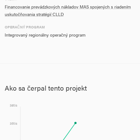
MAS ZDŽO, a to prenájmom, alebo zaobstaraním kancelárie,
Financovanie prevádzkových nákladov MAS spojených s riadením
nábytku, IKT vrátane softwaru, vytvorením 4 nových pracovných
uskutočňovania stratégií CLLD
miest a prefinancovaním ostatných prevádzkových nákladov
a externých služieb.
OPERAČNÝ PROGRAM
Integrovaný regionálny operačný program
Ako sa čerpal tento projekt
38tis
35tis