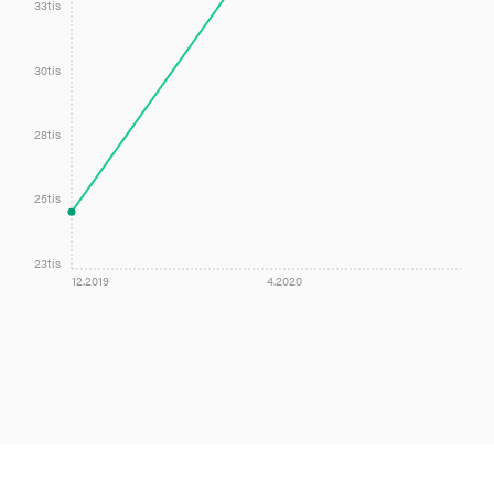
33tis
30tis
28tis
25tis
23tis
12.2019
4.2020