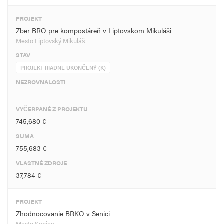
PROJEKT
Zber BRO pre kompostáreň v Liptovskom Mikuláši
Mesto Liptovský Mikuláš
STAV
PROJEKT RIADNE UKONČENÝ (K)
NEZROVNALOSTI
-
VYČERPANÉ Z PROJEKTU
745,680 €
SUMA
755,683 €
VLASTNÉ ZDROJE
37,784 €
PROJEKT
Zhodnocovanie BRKO v Senici
Mesto Senica