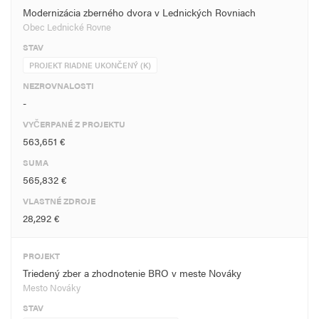
Modernizácia zberného dvora v Lednických Rovniach
Obec Lednické Rovne
STAV
PROJEKT RIADNE UKONČENÝ (K)
NEZROVNALOSTI
-
VYČERPANÉ Z PROJEKTU
563,651 €
SUMA
565,832 €
VLASTNÉ ZDROJE
28,292 €
PROJEKT
Triedený zber a zhodnotenie BRO v meste Nováky
Mesto Nováky
STAV