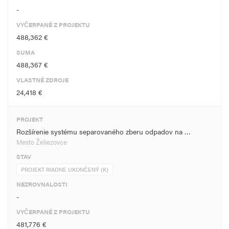
-
VYČERPANÉ Z PROJEKTU
488,362 €
SUMA
488,367 €
VLASTNÉ ZDROJE
24,418 €
PROJEKT
Rozšírenie systému separovaného zberu odpadov na …
Mesto Želiezovce
STAV
PROJEKT RIADNE UKONČENÝ (K)
NEZROVNALOSTI
-
VYČERPANÉ Z PROJEKTU
481,776 €