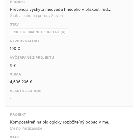
PROJEKT
Prevencia výskytu medveďa hnedého v blízkosti ľud…
Štátna ochrana prírody Sloven…
STAV
PROJEKT RIADNE UKONČENÝ (K)
NEZROVNALOSTI
190 €
VYČERPANÉ Z PROJEKTU
0 €
SUMA
4,696,206 €
VLASTNÉ ZDROJE
-
PROJEKT
Kompostáreň na biologicky rozložiteľný odpad v me…
Mesto Partizánske
STAV