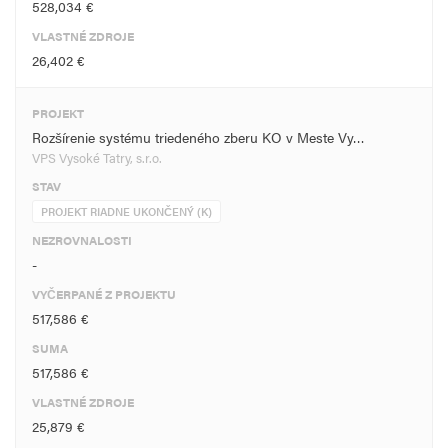
528,034 €
VLASTNÉ ZDROJE
26,402 €
PROJEKT
Rozšírenie systému triedeného zberu KO v Meste Vy…
VPS Vysoké Tatry, s.r.o.
STAV
PROJEKT RIADNE UKONČENÝ (K)
NEZROVNALOSTI
-
VYČERPANÉ Z PROJEKTU
517,586 €
SUMA
517,586 €
VLASTNÉ ZDROJE
25,879 €