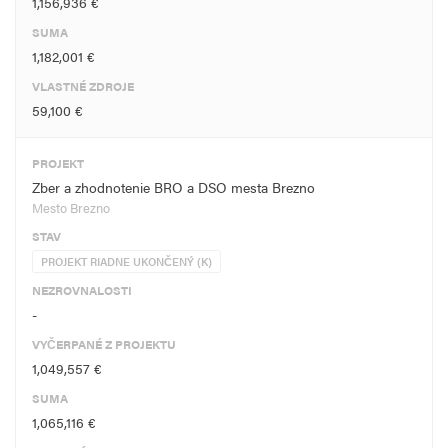
1,156,936 €
SUMA
1,182,001 €
VLASTNÉ ZDROJE
59,100 €
PROJEKT
Zber a zhodnotenie BRO a DSO mesta Brezno
Mesto Brezno
STAV
PROJEKT RIADNE UKONČENÝ (K)
NEZROVNALOSTI
-
VYČERPANÉ Z PROJEKTU
1,049,557 €
SUMA
1,065,116 €