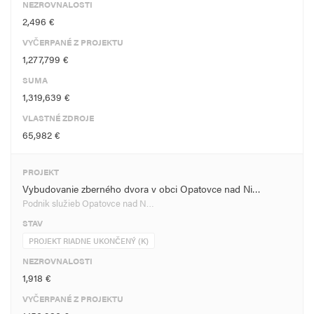
NEZROVNALOSTI
2,496 €
VYČERPANÉ Z PROJEKTU
1,277,799 €
SUMA
1,319,639 €
VLASTNÉ ZDROJE
65,982 €
PROJEKT
Vybudovanie zberného dvora v obci Opatovce nad Ni…
Podnik služieb Opatovce nad N…
STAV
PROJEKT RIADNE UKONČENÝ (K)
NEZROVNALOSTI
1,918 €
VYČERPANÉ Z PROJEKTU