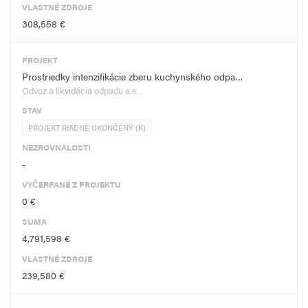
VLASTNÉ ZDROJE
308,558 €
PROJEKT
Prostriedky intenzifikácie zberu kuchynského odpa…
Odvoz a likvidácia odpadu a.s…
STAV
PROJEKT RIADNE UKONČENÝ (K)
NEZROVNALOSTI
-
VYČERPANÉ Z PROJEKTU
0 €
SUMA
4,791,598 €
VLASTNÉ ZDROJE
239,580 €