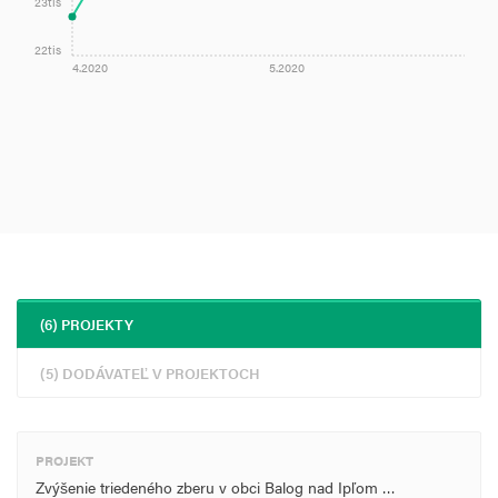
23tis
22tis
4.2020
5.2020
(6) PROJEKTY
(5) DODÁVATEĽ V PROJEKTOCH
PROJEKT
Zvýšenie triedeného zberu v obci Balog nad Ipľom …