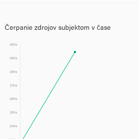
Čerpanie zdrojov subjektom v čase
30tis
29tis
28tis
27tis
26tis
25tis
24tis