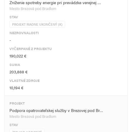
Zníženie spotreby energie pri prevádzke verejnej …
Mesto Brezová pod Bradlom
STAV
PROJEKT RIADNE UKONČENÝ (K)
NEZROVNALOSTI
-
VYČERPANÉ Z PROJEKTU
190,022 €
SUMA
203,888 €
VLASTNÉ ZDROJE
10,194 €
PROJEKT
Podpora opatrovateľskej služby v Brezovej pod Br…
Mesto Brezová pod Bradlom
STAV