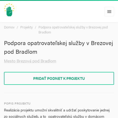
menu
Domov
Projekty
Podpora opatrovateľskej služby v Brezovej pod
Bradlom
Podpora opatrovateľskej služby v Brezovej
pod Bradlom
Mesto Brezová pod Bradlom
PRIDAŤ PODNET K PROJEKTU
POPIS PROJEKTU
Realizácia projektu umožní skvalitniť a udržať poskytovanie jednej
zo sociálnych služieb, a to opatrovateľskú službu v domácom