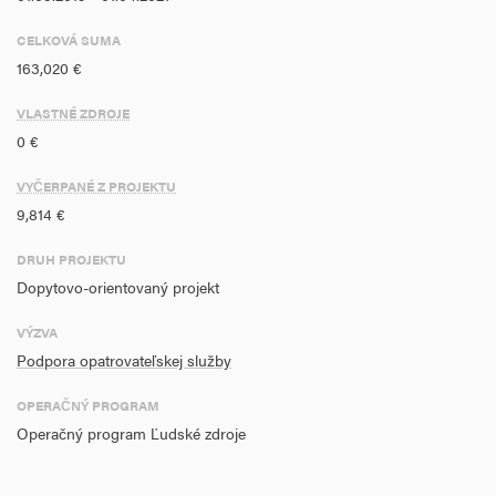
Vedľajším efektom realizácie Podpora opatrovateľskej služby je
podpora súbehu pracovného a rodinného života rodinných
CELKOVÁ SUMA
príslušníkov žijúcich v spoločnej domácnosti. Vytvorením nových
163,020 €
a udržaním existujúcich pracovných miest sa podporí zamestnanosť
VLASTNÉ ZDROJE
v meste Brezová pod Bradlom.
0 €
VYČERPANÉ Z PROJEKTU
9,814 €
DRUH PROJEKTU
Dopytovo-orientovaný projekt
VÝZVA
Podpora opatrovateľskej služby
OPERAČNÝ PROGRAM
Operačný program Ľudské zdroje