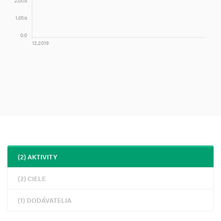
2.0tis
1.0tis
0.0
12.2019
(2) AKTIVITY
(2) CIELE
(1) DODÁVATELIA