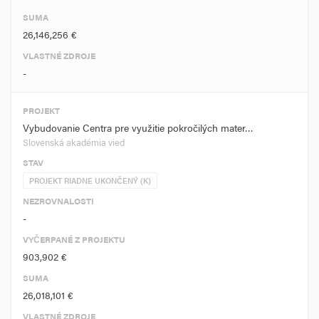
SUMA
26,146,256 €
VLASTNÉ ZDROJE
-
PROJEKT
Vybudovanie Centra pre využitie pokročilých mater…
Slovenská akadémia vied
STAV
PROJEKT RIADNE UKONČENÝ (K)
NEZROVNALOSTI
-
VYČERPANÉ Z PROJEKTU
903,902 €
SUMA
26,018,101 €
VLASTNÉ ZDROJE