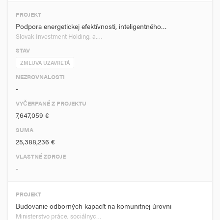
PROJEKT
Podpora energetickej efektívnosti, inteligentného…
Slovak Investment Holding, a.…
STAV
ZMLUVA UZAVRETÁ
NEZROVNALOSTI
-
VYČERPANÉ Z PROJEKTU
7,647,059 €
SUMA
25,388,236 €
VLASTNÉ ZDROJE
-
PROJEKT
Budovanie odborných kapacít na komunitnej úrovni
Ministerstvo práce, sociálnyc…