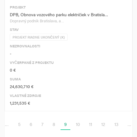
PROJEKT
DPB, Obnova vozového parku električiek v Bratisla…
Dopravný podnik Bratislava, a…
STAV
PROJEKT RIADNE UKONČENÝ (K)
NEZROVNALOSTI
-
VYČERPANÉ Z PROJEKTU
0 €
SUMA
24,630,710 €
VLASTNÉ ZDROJE
1,231,535 €
…
5
6
7
8
9
10
11
12
13
…