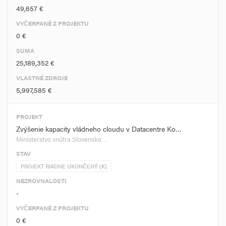
49,657 €
VYČERPANÉ Z PROJEKTU
0 €
SUMA
25,189,352 €
VLASTNÉ ZDROJE
5,997,585 €
PROJEKT
Zvýšenie kapacity vládneho cloudu v Datacentre Ko…
Ministerstvo vnútra Slovenske…
STAV
PROJEKT RIADNE UKONČENÝ (K)
NEZROVNALOSTI
-
VYČERPANÉ Z PROJEKTU
0 €