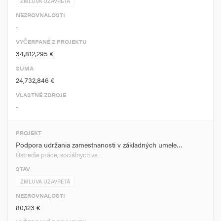
ZMLUVA UZAVRETÁ
NEZROVNALOSTI
-
VYČERPANÉ Z PROJEKTU
34,812,295 €
SUMA
24,732,846 €
VLASTNÉ ZDROJE
-
PROJEKT
Podpora udržania zamestnanosti v základných umele…
Ústredie práce, sociálnych ve…
STAV
ZMLUVA UZAVRETÁ
NEZROVNALOSTI
80,123 €