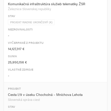
Komunikačná infraštruktúra služieb telematiky ŽSR
Železnice Slovenskej republiky
STAV
PROJEKT RIADNE UKONČENÝ (K)
NEZROVNALOSTI
-
VYČERPANÉ Z PROJEKTU
14,127,317 €
SUMA
25,950,156 €
VLASTNÉ ZDROJE
-
PROJEKT
Cesta I/9 v úseku Chocholná – Mníchova Lehota
Slovenská správa ciest
STAV