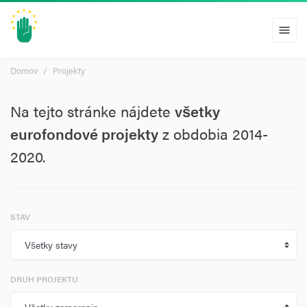
menu
Domov
Projekty
Na tejto stránke nájdete
všetky
eurofondové projekty
z obdobia 2014-
2020.
STAV
DRUH PROJEKTU