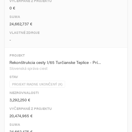
VYČERPANÉ Z PROJEKTU
0 €
SUMA
24,662,737 €
VLASTNÉ ZDROJE
-
PROJEKT
Rekonštrukcia cesty I/65 Turčianske Teplice - Prí…
Slovenská správa ciest
STAV
PROJEKT RIADNE UKONČENÝ (K)
NEZROVNALOSTI
3,292,250 €
VYČERPANÉ Z PROJEKTU
20,474,965 €
SUMA
24,662,475 €