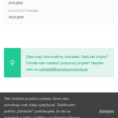
01.11.2021
SKUTOČNÝ KONIEC
30.11.2021
Dáta majú informatívny charakter. Našli ste chybu?
Chcete nám nahlásiť podozrivý projekt? Napíšte
nám na
nahlasit@kamidueurofondy.sk
© 2026 Vytvorila
Nadácia Zastavme Korupciu
.
Výzvy
Podmienky
Táto stránka používa cookies, ktoré nám
Všetky práva vyhradené.
používania
pomáhajú web ďalej vylepšovať. Zakliknutím
políčka „Súhlasím“ prehlasujete, že ste sa
Súhlasím
zoznámili s našou politikou využívania súborov