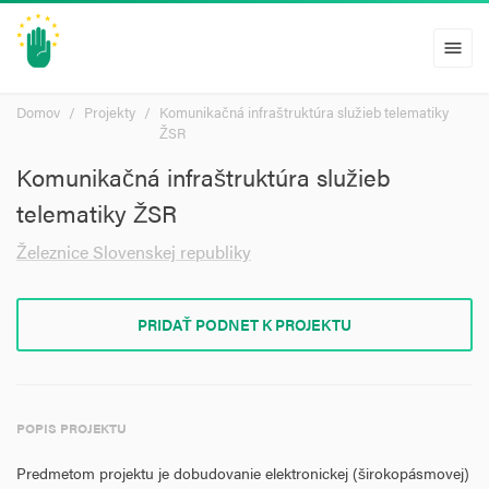
menu
Domov
Projekty
Komunikačná infraštruktúra služieb telematiky
ŽSR
Komunikačná infraštruktúra služieb
telematiky ŽSR
Železnice Slovenskej republiky
PRIDAŤ PODNET K PROJEKTU
POPIS PROJEKTU
Predmetom projektu je dobudovanie elektronickej (širokopásmovej)