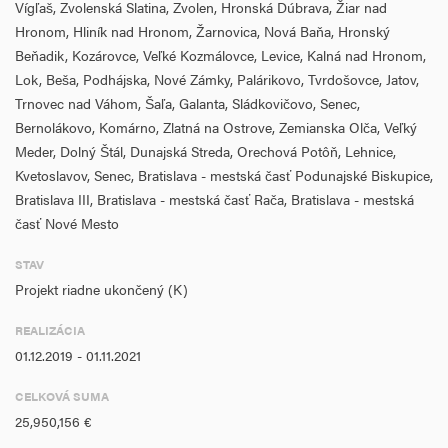
Vígľaš, Zvolenská Slatina, Zvolen, Hronská Dúbrava, Žiar nad
infraštruktúry.
Hronom, Hliník nad Hronom, Žarnovica, Nová Baňa, Hronský
Ďalším cieľom projektu je prostredníctvom modernej konvergovanej
Beňadik, Kozárovce, Veľké Kozmálovce, Levice, Kalná nad Hronom,
IP MPLS siete vytvoriť pre všetky zložky ŽSR jednotné komunikačné
Lok, Beša, Podhájska, Nové Zámky, Palárikovo, Tvrdošovce, Jatov,
prostredie, v ktorom budú informácie prenášané vyššími
Trnovec nad Váhom, Šaľa, Galanta, Sládkovičovo, Senec,
rýchlosťami pri zabezpečení požadovanej bezpečnosti a
Bernolákovo, Komárno, Zlatná na Ostrove, Zemianska Olča, Veľký
spoľahlivosti toku dát. Na existujúcej EKS (elektronická
Meder, Dolný Štál, Dunajská Streda, Orechová Potôň, Lehnice,
komunikačná sieť) ŽSR budú vykonané činnosti, ktoré zabezpečia
Kvetoslavov, Senec, Bratislava - mestská časť Podunajské Biskupice,
inováciu primeranú súčasnej dobe a potrebám riadenia železničnej
Bratislava III, Bratislava - mestská časť Rača, Bratislava - mestská
dopravnej cesty.
časť Nové Mesto
dosiahnutie interoperability železničného systému;
STAV
rast bezpečnosti a plynulosti železničnej dopravy;
Projekt riadne ukončený (K)
zvýšenie konkurenčnej pozície železničnej dopravy na dopravnom
trhu.
REALIZÁCIA
01.12.2019 - 01.11.2021
CELKOVÁ SUMA
25,950,156 €