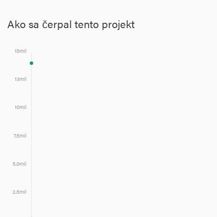
Ako sa čerpal tento projekt
15mil
13mil
10mil
7.5mil
5.0mil
2.5mil