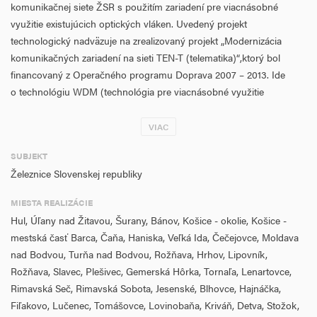
komunikačnej siete ŽSR s použitím zariadení pre viacnásobné
využitie existujúcich optických vláken. Uvedený projekt
technologický nadväzuje na zrealizovaný projekt „Modernizácia
komunikačných zariadení na sieti TEN-T (telematika)“,ktorý bol
financovaný z Operačného programu Doprava 2007 – 2013. Ide
o technológiu WDM (technológia pre viacnásobné využitie
optického vlákna), čím sa zvýši využiteľnosť súčasnej vybudovanej
optickej infraštruktúry pre potreby manažéra infraštruktúry
VIAC
a externých spoločností na južnej trase (Bratislava – Nové Zámky –
SUBJEKT
Zvolen – Plešivec – Košice a v úseku Bratislava – Komárno).
Železnice Slovenskej republiky
Cieľom projektu je zabezpečiť požadované telematické služby pre
MIESTA REALIZÁCIE
interných zamestnancov ŽSR a udržať si externých „koncových
Hul, Úľany nad Žitavou, Šurany, Bánov, Košice - okolie, Košice -
užívateľov“ a pripraviť sa na kontinuálny rast požiadaviek na
mestská časť Barca, Čaňa, Haniska, Veľká Ida, Čečejovce, Moldava
telekomunikačnú infraštruktúru, vyplývajúcej z
nad Bodvou, Turňa nad Bodvou, Rožňava, Hrhov, Lipovník,
napredujúcej digitalizácie a informatizácie procesov na ŽSR.
Rožňava, Slavec, Plešivec, Gemerská Hôrka, Tornaľa, Lenartovce,
Hlavným cieľom digitalizácie je zvyšovanie produktivity práce,
Rimavská Seč, Rimavská Sobota, Jesenské, Blhovce, Hajnáčka,
vyplývajúcej zo zrýchlenia výmeny informácií, zvyšovania kvality
Fiľakovo, Lučenec, Tomášovce, Lovinobaňa, Kriváň, Detva, Stožok,
komunikačných kanálov a zvyšovania celkovej kvality informačnej