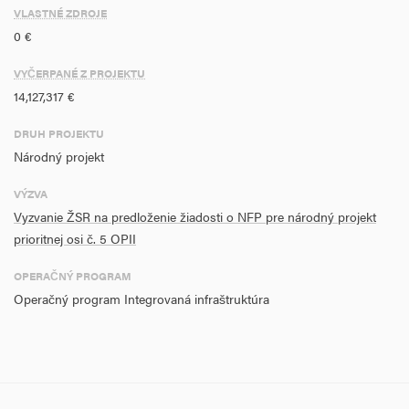
VLASTNÉ ZDROJE
0 €
VYČERPANÉ Z PROJEKTU
14,127,317 €
DRUH PROJEKTU
Národný projekt
VÝZVA
Vyzvanie ŽSR na predloženie žiadosti o NFP pre národný projekt
prioritnej osi č. 5 OPII
OPERAČNÝ PROGRAM
Operačný program Integrovaná infraštruktúra