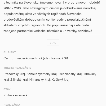
a techniky na Slovensku, implementovaný v programovom období
2007 – 2013. Jeho strategickým cieľom je dobudovanie národnej
popularizačnej siete vo všetkých regiónoch Slovenska,
predovšetkým dobudovaním centier vedy a popularizačnými
aktivitami v týchto regiónoch. Do popularizačnej siete budú
zapojené partnerské vedecké inštitúcie a univerzity, neziskové
organizácie, zriadené centrá vedy a iné organizácie popularizujúce
vedu a techniku.
VIAC
Kľúčovými výstupmi projektu budú
: vybudovanie siete centier vedy,
SUBJEKT
vytvorenie národnej popularizačnej siete (kontaktných bodov);
Centrum vedecko-technických informácií SR
organizovanie popularizačných aktivít a propagácia vedy a techniky
MIESTA REALIZÁCIE
v médiách.
Prešovský kraj, Banskobystrický kraj, Trenčiansky kraj, Trnavský
Vybudovanie jedného veľkého a dvoch menších centier vedy mimo
kraj, Žilinský kraj, Nitriansky kraj, Košický kraj
bratislavského kraja s cieľom propagácie a popularizácie výsledkov
výskumu a vývoja v menej rozvinutých regiónoch, dobudovanie
STAV
a využitie ZCV Aurelium, zriadeného počas predchádzajúceho
Zmluva uzavretá
programového obdobia predstavuje významnú časť projektu, ktorá
REALIZÁCIA