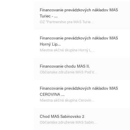
Financovanie prevádzkových nákladov MAS
Turiec - …
OZ "Partnerstvo pre MAS Turie…
Financovanie prevádzkových nákladov MAS
Horný Lip…
Miestna akčná skupina Horný L…
Financovanie chodu MAS II.
Občianske združenie MAS Pod V…
Financovanie prevádzkových nákladov MAS
CEROVINA …
Miestna akčná skupina Cerovin…
Chod MAS Sabinovsko 2
Občianske združenie MAS Sabin…