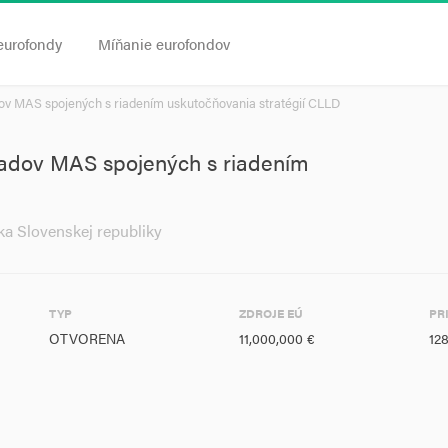
eurofondy
Míňanie eurofondov
ov MAS spojených s riadením uskutočňovania stratégií CLLD
adov MAS spojených s riadením
ka Slovenskej republiky
TYP
ZDROJE EÚ
PR
OTVORENA
11,000,000 €
12