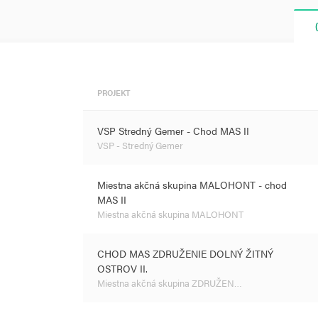
PROJEKT
VSP Stredný Gemer - Chod MAS II
VSP - Stredný Gemer
Miestna akčná skupina MALOHONT - chod
MAS II
Miestna akčná skupina MALOHONT
CHOD MAS ZDRUŽENIE DOLNÝ ŽITNÝ
OSTROV II.
Miestna akčná skupina ZDRUŽEN…