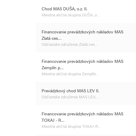
Chod MAS DUŠA, o.z. II.
Miestna akčná skupina DUŠA, o…
Financovanie prevádzkových nákladov MAS
Zlatá ces…
Občianske združenie Zlatá ces…
Financovanie prevádzkových nákladov MAS
Zemplín p…
Miestna akčná skupina Zemplín…
Prevádzkový chod MAS LEV II.
Občianske združenie MAS LEV, …
Financovanie prevádzkových nákladov MAS
TOKAJ - R…
Miestna akčná skupina TOKAJ-R…