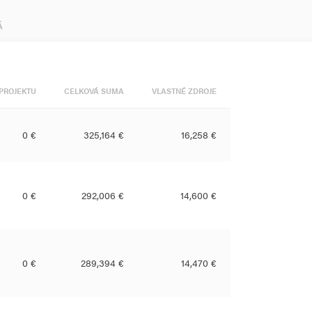
Á
PROJEKTU
CELKOVÁ SUMA
VLASTNÉ ZDROJE
0 €
325,164 €
16,258 €
0 €
292,006 €
14,600 €
0 €
289,394 €
14,470 €