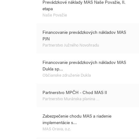
Prevádzkové náklady MAS Naše Považie, II.
etapa
Naše Považie
Financovanie prevádzkových nákladov MAS
PJN
Partnerstvo Južného Novohradu
Financovanie prevádzkových nákladov MAS
Dukla sp…
Občianske združenie Dukla
Partnerstvo MPČH - Chod MAS II
Partnerstvo Muránska planina …
Zabezpečenie chodu MAS a riadenie
implementácie s…
MAS Orava, o.z.