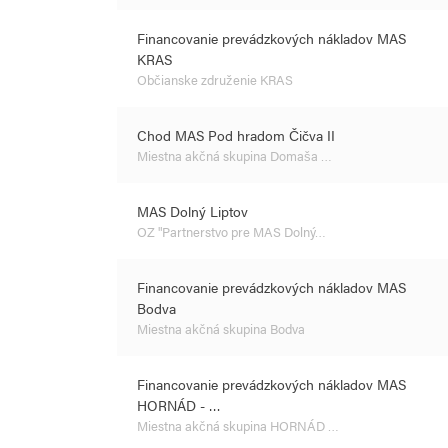
Financovanie prevádzkových nákladov MAS
KRAS
Občianske združenie KRAS
Chod MAS Pod hradom Čičva II
Miestna akčná skupina Domaša …
MAS Dolný Liptov
OZ "Partnerstvo pre MAS Dolný…
Financovanie prevádzkových nákladov MAS
Bodva
Miestna akčná skupina Bodva
Financovanie prevádzkových nákladov MAS
HORNÁD - …
Miestna akčná skupina HORNÁD …