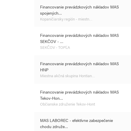
Financovanie prevádzkových nákladov MAS
spojených…
Kopaničiarsky región - miestn…
Financovanie prevádzkových nákladov MAS
SEKČOV - …
SEKČOV - TOPĽA
Financovanie prevádzkových nákladov MAS
HNP
Miestna akčná skupina Hontian…
Financovanie prevádzkových nákladov MAS
Tekov-Hon…
Občianske združenie Tekov-Hont
MAS LABOREC - efektívne zabezpečenie
chodu združe…