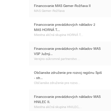
Financovanie MAS Gemer-Rožňava II
MAS Gemer-Rožňava
Financovanie prevádzkových nákladov 2
MAS HORNÁ T…
Miestna akčná skupina HORNÁ T…
Financovanie prevádzkových nákladov MAS
VSP Južný…
Verejno-súkromné partnerstvo …
Občianske združenie pre rozvoj regiónu Spiš
- str…
Občianske združenie pre rozvo…
Financovanie prevádzkových nákladov MAS
HNILEC II.
Miestna akčná skupina HNILEC,…