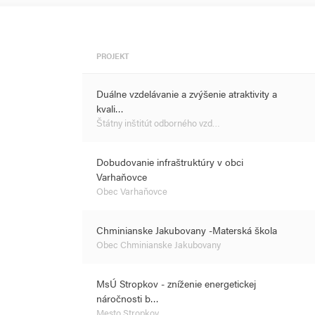
PROJEKT
Duálne vzdelávanie a zvýšenie atraktivity a
kvali…
Štátny inštitút odborného vzd…
Dobudovanie infraštruktúry v obci
Varhaňovce
Obec Varhaňovce
Chminianske Jakubovany -Materská škola
Obec Chminianske Jakubovany
MsÚ Stropkov - zníženie energetickej
náročnosti b…
Mesto Stropkov