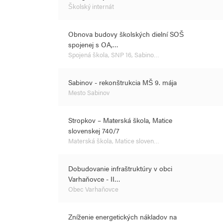
Školský internát
Obnova budovy školských dielní SOŠ
spojenej s OA,…
Spojená škola, SNP 16, Sabino…
Sabinov - rekonštrukcia MŠ 9. mája
Mesto Sabinov
Stropkov – Materská škola, Matice
slovenskej 740/7
Materská škola, Matice sloven…
Dobudovanie infraštruktúry v obci
Varhaňovce - II…
Obec Varhaňovce
Zníženie energetických nákladov na