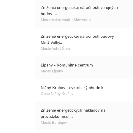
Zníženie energetickej náročnosti verejných
budov-…
Ministerstvo vnútra Slovenske…
Zníženie energetickej náročnosti budovy
MsÚ Veľký…
Mesto Veľký Šariš
Lipany - Komunitné centrum
Mesto Lipany
Nižný Kručov - cyklistický chodník
Obec Nižný Kručov
Zníženie energetických nákladov na
prevádzku mest…
Mesto Bardejov