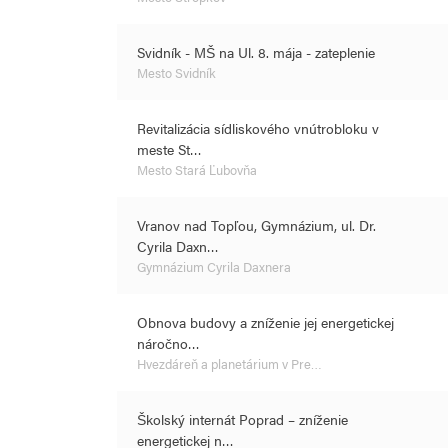
Svidník - MŠ na Ul. 8. mája - zateplenie
Mesto Svidník
Revitalizácia sídliskového vnútrobloku v
meste St…
Mesto Stará Ľubovňa
Vranov nad Topľou, Gymnázium, ul. Dr.
Cyrila Daxn…
Gymnázium Cyrila Daxnera
Obnova budovy a zníženie jej energetickej
náročno…
Hvezdáreň a planetárium v Pre…
Školský internát Poprad – zníženie
energetickej n…