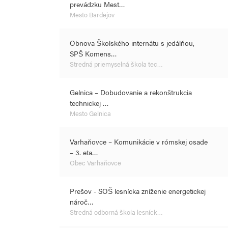
prevádzku Mest…
Mesto Bardejov
Obnova Školského internátu s jedálňou,
SPŠ Komens…
Stredná priemyselná škola tec…
Gelnica – Dobudovanie a rekonštrukcia
technickej …
Mesto Gelnica
Varhaňovce – Komunikácie v rómskej osade
– 3. eta…
Obec Varhaňovce
Prešov - SOŠ lesnícka zníženie energetickej
nároč…
Stredná odborná škola lesníck…