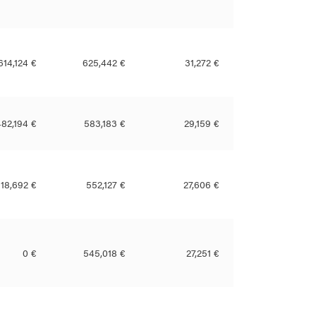
614,124 €
625,442 €
31,272 €
482,194 €
583,183 €
29,159 €
18,692 €
552,127 €
27,606 €
0 €
545,018 €
27,251 €