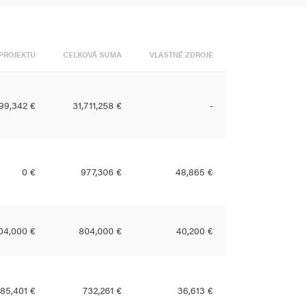
PROJEKTU
CELKOVÁ SUMA
VLASTNÉ ZDROJE
899,342 €
31,711,258 €
-
0 €
977,306 €
48,865 €
04,000 €
804,000 €
40,200 €
85,401 €
732,261 €
36,613 €