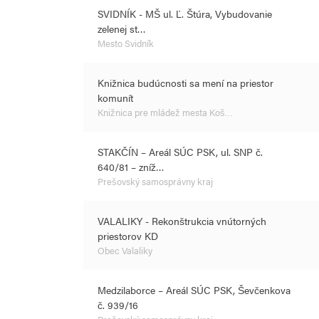
SVIDNÍK - MŠ ul. Ľ. Štúra, Vybudovanie
zelenej st…
Mesto Svidník
Knižnica budúcnosti sa mení na priestor
komunít
Knižnica pre mládež mesta Koš…
STAKČÍN – Areál SÚC PSK, ul. SNP č.
640/81 – zníž…
Prešovský samosprávny kraj
VALALIKY - Rekonštrukcia vnútorných
priestorov KD
Obec Valaliky
Medzilaborce – Areál SÚC PSK, Ševčenkova
č. 939/16