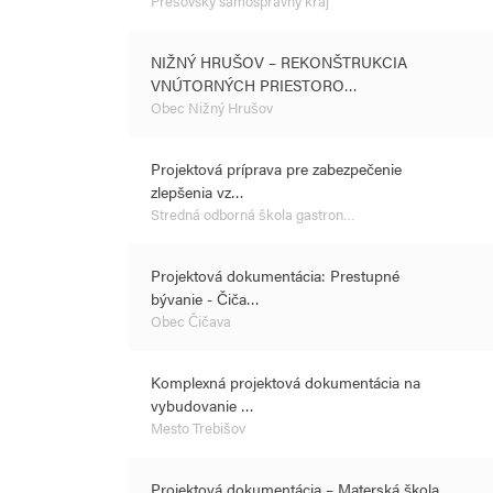
Prešovský samosprávny kraj
NIŽNÝ HRUŠOV – REKONŠTRUKCIA
VNÚTORNÝCH PRIESTORO…
Obec Nižný Hrušov
Projektová príprava pre zabezpečenie
zlepšenia vz…
Stredná odborná škola gastron…
Projektová dokumentácia: Prestupné
bývanie - Čiča…
Obec Čičava
Komplexná projektová dokumentácia na
vybudovanie …
Mesto Trebišov
Projektová dokumentácia – Materská škola