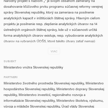
Národný projekt s názvom „“ je svojím obsahom zameraný na
dosahovanie kľúčového prvku programu súčasnej reformy verejnej
správy Slovenskej republiky, ktorý sa zameriava na posilnenie
analytických kapacít v inštitúciách štátnej správy. Hlavným cieľom
projektu je posilnenie resp. zlepšenie analytických útvarov na 14
ústredných orgánoch štátnej správy, kde už v súčasnosti určitá
forma analytických útvarov existuje, resp. vybudovanie analytických
útvarov na vybraných ÚOŠS, ktoré takéto útvary zatiaľ nemajú
zriadené. Tento hlavný cieľ je priamo spojený s cieľom modelovania,
VIAC
tvorby, monitoringu implementácie a posudzovania vplyvu politík,
preto je nevyhnutné, aby boli analytické kapacity súčasťou
SUBJEKT
organizačnej štruktúry ÚOŠS, ktoré sú zodpovedné za uvedené
Ministerstvo vnútra Slovenskej republiky
činnosti. Cieľom je taktiež prostredníctvom projektu vytvoriť
udržateľný rámec fungovania analytických útvarov s dôrazom na
PARTNERI
konzistentné metodické postupy, kvalitu výstupov, rovnaké
Ministerstvo životného prostredia Slovenskej republiky, Ministerstvo
pracovné podmienky a zabezpečenie ľudských zdrojov.
hospodárstva Slovenskej republiky, Ministerstvo dopravy Slovenskej
republiky, Ministerstvo investícií, regionálneho rozvoja a
informatizácie Slovenskej republiky, Ministerstvo školstva, výskumu,
vývoja a mládeže Slovenskej republiky, Úrad vlády Slovenskej