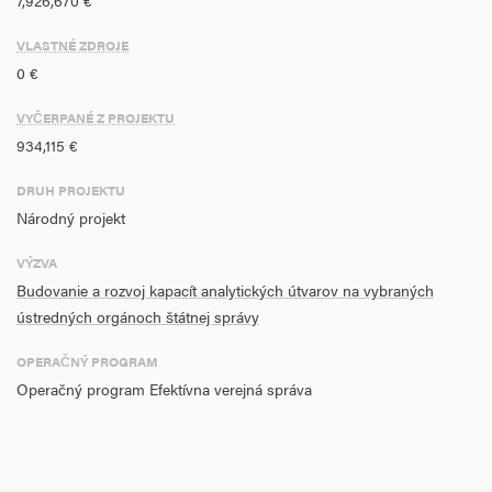
7,926,670 €
VLASTNÉ ZDROJE
0 €
VYČERPANÉ Z PROJEKTU
934,115 €
DRUH PROJEKTU
Národný projekt
VÝZVA
Budovanie a rozvoj kapacít analytických útvarov na vybraných
ústredných orgánoch štátnej správy
OPERAČNÝ PROGRAM
Operačný program Efektívna verejná správa