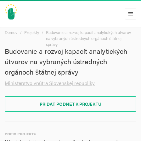
menu
Domov
Projekty
Budovanie a rozvoj kapacít analytických útvarov
na vybraných ústredných orgánoch štátnej
správy
Budovanie a rozvoj kapacít analytických
útvarov na vybraných ústredných
orgánoch štátnej správy
Ministerstvo vnútra Slovenskej republiky
PRIDAŤ PODNET K PROJEKTU
POPIS PROJEKTU