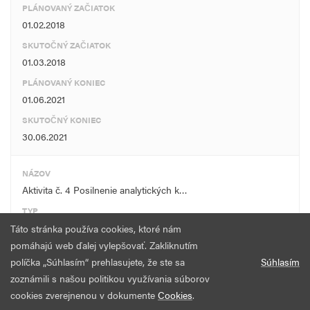
PLÁNOVANÝ ZAČIATOK
01.02.2018
SKUTOČNÝ ZAČIATOK
01.03.2018
PLÁNOVANÝ KONIEC
01.06.2021
SKUTOČNÝ KONIEC
30.06.2021
NÁZOV
Aktivita č. 4 Posilnenie analytických k…
TYP
Táto stránka používa cookies, ktoré nám
OPATRENIA ZAMERANÉ …
pomáhajú web ďalej vylepšovať. Zakliknutím
PLÁNOVANÝ ZAČIATOK
políčka „Súhlasím“ prehlasujete, že ste sa
Súhlasím
01.02.2018
zoznámili s našou politikou využívania súborov
SKUTOČNÝ ZAČIATOK
cookies zverejnenou v dokumente
Cookies
.
01.11.2019