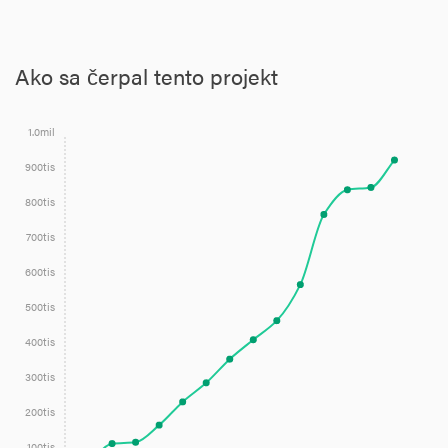
Ako sa čerpal tento projekt
1.0mil
900tis
800tis
700tis
600tis
500tis
400tis
300tis
200tis
100tis