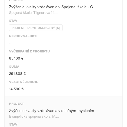
Zvýšenie kvality vzdelávania v Spojenej škole - G…
Spojená škola, Tilgnerova 14,…
STAV
PROJEKT RIADNE UKONČENÝ (K)
NEZROVNALOSTI
-
VYČERPANÉ Z PROJEKTU
83,100 €
SUMA
291,808 €
VLASTNÉ ZDROJE
14,590 €
PROJEKT
Zvýšenie kvality vzdelávania viditeľným myslením
Evanjelická spojená škola, M.…
STAV