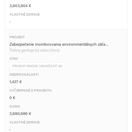
3,903,904 €
VLASTNÉ ZDROJE
-
PROJEKT
Zabezpečenie monitorovania environmentálnych záťa…
Štátny geologický ústav Dioný…
STAV
PROJEKT RIADNE UKONČENÝ (K)
NEZROVNALOSTI
1,427 €
VYČERPANÉ Z PROJEKTU
0 €
SUMA
3,680,686 €
VLASTNÉ ZDROJE
-