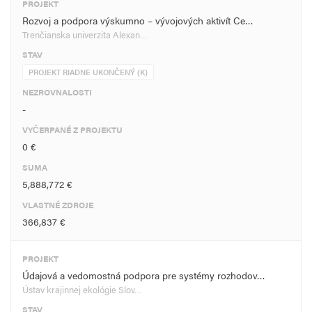
PROJEKT
Rozvoj a podpora výskumno – vývojových aktivít Ce…
Trenčianska univerzita Alexan…
STAV
PROJEKT RIADNE UKONČENÝ (K)
NEZROVNALOSTI
-
VYČERPANÉ Z PROJEKTU
0 €
SUMA
5,888,772 €
VLASTNÉ ZDROJE
366,837 €
PROJEKT
Údajová a vedomostná podpora pre systémy rozhodov…
Ústav krajinnej ekológie Slov…
STAV