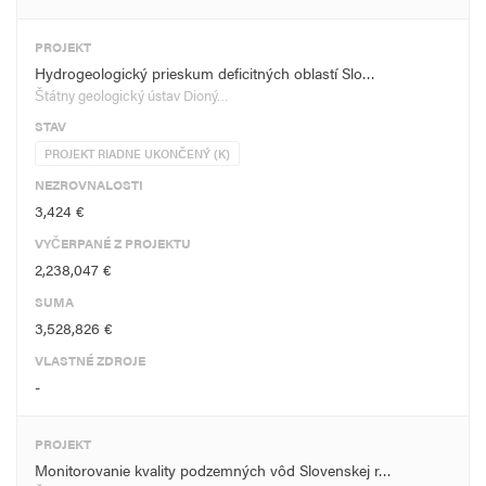
PROJEKT
Hydrogeologický prieskum deficitných oblastí Slo…
Štátny geologický ústav Dioný…
STAV
PROJEKT RIADNE UKONČENÝ (K)
NEZROVNALOSTI
3,424 €
VYČERPANÉ Z PROJEKTU
2,238,047 €
SUMA
3,528,826 €
VLASTNÉ ZDROJE
-
PROJEKT
Monitorovanie kvality podzemných vôd Slovenskej r…