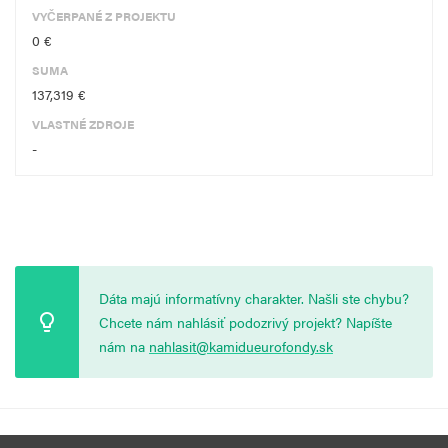
VYČERPANÉ Z PROJEKTU
0 €
SUMA
137,319 €
VLASTNÉ ZDROJE
-
Dáta majú informatívny charakter. Našli ste chybu?
Chcete nám nahlásiť podozrivý projekt? Napíšte
nám na
nahlasit@kamidueurofondy.sk
© 2026 Vytvorila
Nadácia Zastavme Korupciu
.
Výzvy
Podmienky