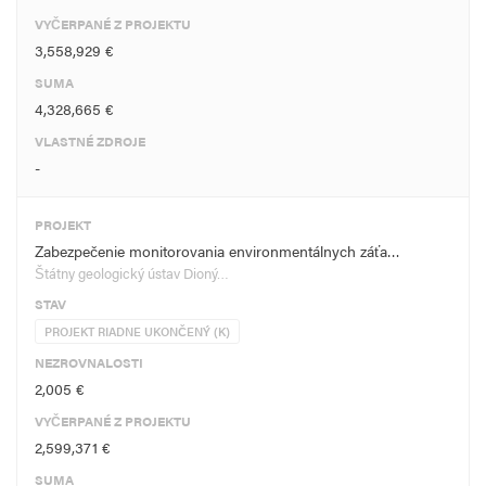
VYČERPANÉ Z PROJEKTU
3,558,929 €
SUMA
4,328,665 €
VLASTNÉ ZDROJE
-
PROJEKT
Zabezpečenie monitorovania environmentálnych záťa…
Štátny geologický ústav Dioný…
STAV
PROJEKT RIADNE UKONČENÝ (K)
NEZROVNALOSTI
2,005 €
VYČERPANÉ Z PROJEKTU
2,599,371 €
SUMA