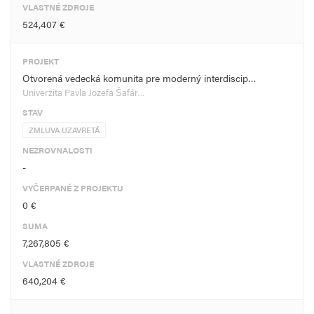
VLASTNÉ ZDROJE
524,407 €
PROJEKT
Otvorená vedecká komunita pre moderný interdiscip…
Univerzita Pavla Jozefa Šafár…
STAV
ZMLUVA UZAVRETÁ
NEZROVNALOSTI
-
VYČERPANÉ Z PROJEKTU
0 €
SUMA
7,267,805 €
VLASTNÉ ZDROJE
640,204 €