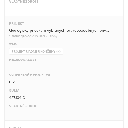
VLASTNÉ ZDROJE
-
PROJEKT
Geologický prieskum vybraných pravdepodobných env…
Štátny geologický ústav Dioný…
STAV
PROJEKT RIADNE UKONČENÝ (K)
NEZROVNALOSTI
-
VYČERPANÉ Z PROJEKTU
0 €
SUMA
427,104 €
VLASTNÉ ZDROJE
-
PROJEKT