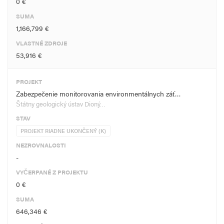
0 €
SUMA
1,166,799 €
VLASTNÉ ZDROJE
53,916 €
PROJEKT
Zabezpečenie monitorovania environmentálnych záť…
Štátny geologický ústav Dioný…
STAV
PROJEKT RIADNE UKONČENÝ (K)
NEZROVNALOSTI
-
VYČERPANÉ Z PROJEKTU
0 €
SUMA
646,346 €