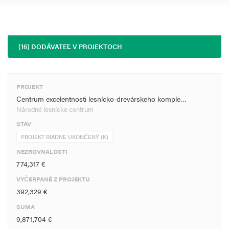
(16) DODÁVATEĽ V PROJEKTOCH
PROJEKT
Centrum excelentnosti lesnícko-drevárskeho komple…
Národné lesnícke centrum
STAV
PROJEKT RIADNE UKONČENÝ (K)
NEZROVNALOSTI
774,317 €
VYČERPANÉ Z PROJEKTU
392,329 €
SUMA
9,871,704 €