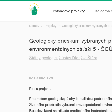
Eurofondové projekty
Kto čerpá 
Domov
Projekty
Geologický prieskum vybraných pr
Geologický prieskum vybraných 
environmentálnych záťaží 5 - Š
Štátny geologický ústav Dionýza Štúra
POPIS PROJEKTU
Popis projektu:
Predmetom geologickej úlohy je realizácia podrobné
životného prostredia vybranej pravdepodobnej environ
Bardejov, ktorá na základe predbežného hodnotenia riz