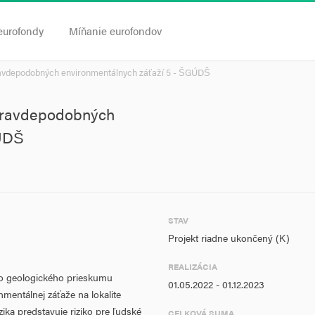
eurofondy
Míňanie eurofondov
avdepodobných environmentálnych záťaží 5 - ŠGÚDŠ
pravdepodobných
GÚDŠ
STAV
Projekt riadne ukončený (K)
REALIZÁCIA
ho geologického prieskumu
01.05.2022 - 01.12.2023
mentálnej záťaže na lokalite
ika predstavuje riziko pre ľudské
CELKOVÁ SUMA