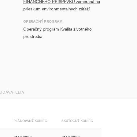
FINANČNÉHO PRÍSPEVKU zameraná na
prieskum environmentálnych záťaží
OPERAČNÝ PROGRAM
Operačný program Kvalita životného
prostredia
DODÁVATELIA
PLÁNOVANÝ KONIEC
SKUTOČNÝ KONIEC