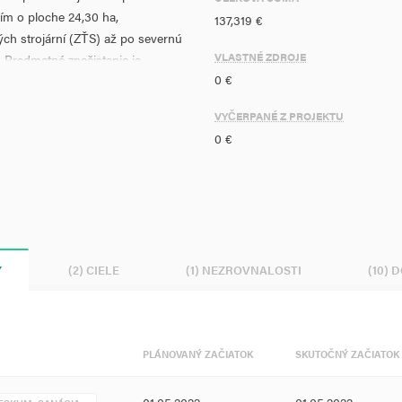
mím o ploche 24,30 ha,
137,319 €
ch strojární (ZŤS) až po severnú
VLASTNÉ ZDROJE
 Predmetné znečistenie je
0 €
rdejov – areál Bardejovských
ntálna záťaž
VYČERPANÉ Z PROJEKTU
cia znečistenia horninového
0 €
harakterizácie relevantných
st transportu znečistenia južným
rôznych druhov geologických prác.
, terénne merania a laboratórne
Y
(2) CIELE
(1) NEZROVNALOSTI
(10) 
ete; vypracovanie situačného
ebežné vyhodnocovanie a záverečné
PLÁNOVANÝ ZAČIATOK
SKUTOČNÝ ZAČIATOK
depodobnej environmentálnej