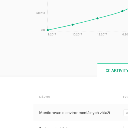
500tis
0.0
9.2017
10.2017
12.2017
6.20
(2) AKTIVIT
NÁZOV
TY
Monitorovanie environmentálnych záťaží
A