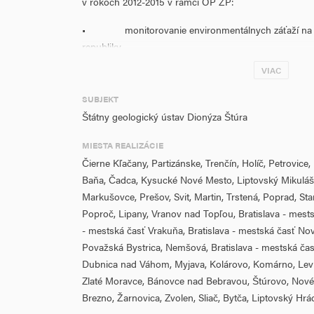
v rokoch 2012-2015 v rámci OP ŽP:
• monitorovanie environmentálnych záťaží na vyb
republiky,
VIAC
• prieskum environmentálnych záťaží na vybraný
republiky,
SUBJEKT
Štátny geologický ústav Dionýza Štúra
• sanácia environmentálnych záťaží na vybranýc
republiky,
MIESTA REALIZÁCIE
Čierne Kľačany, Partizánske, Trenčín, Holíč, Petrovic
• pravdepodobné environmentálne záťaže – prie
Baňa, Čadca, Kysucké Nové Mesto, Liptovský Mikuláš
SR.
Markušovce, Prešov, Svit, Martin, Trstená, Poprad, St
Cieľ geologickej úlohy bude dosiahnutý realizáciou r
Poproč, Lipany, Vranov nad Topľou, Bratislava - mests
Pôjde predovšetkým o prípravné práce a návrh progr
- mestská časť Vrakuňa, Bratislava - mestská časť Nov
vzoriek, terénne merania a laboratórne práce; účelov
Považská Bystrica, Nemšová, Bratislava - mestská ča
(na vybraných lokalitách); aktualizáciu situačných mod
Dubnica nad Váhom, Myjava, Kolárovo, Komárno, Levi
základe nových výsledkov; priebežné vyhodnocovanie
Zlaté Moravce, Bánovce nad Bebravou, Štúrovo, Nov
výsledkov monitorovania. Geologické práce budú real
Brezno, Žarnovica, Zvolen, Sliač, Bytča, Liptovský Hr
zákona č. 569/2007 o geologických prácach v znení n