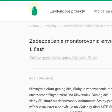
Eurofondové projekty
Kto čerpá 
Domov
Projekty
Zabezpečenie monitorovania enviro
Zabezpečenie monitorovania envi
1. čast
Štátny geologický ústav Dionýza Štúra
POPIS PROJEKTU
Hlavným cieľom geologickej úlohy je zabezpečenie m
environmentálnych záťaží na Slovensku. Geologická ú
vlády SR, ktoré sú definované v dokumente Štátny p
záťaží 2016-2021 a nadväzuje na výsledky úloh MŽP SR