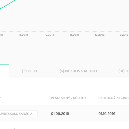
18
8.2018
10.2018
11.2018
12.2018
9.2019
Y
(3) CIELE
(6) NEZROVNALOSTI
(31) 
P
PLÁNOVANÝ ZAČIATOK
SKUTOČNÝ ZAČIAT
01.09.2016
01.10.2016
.PRIESKUM, SANÁCIA…