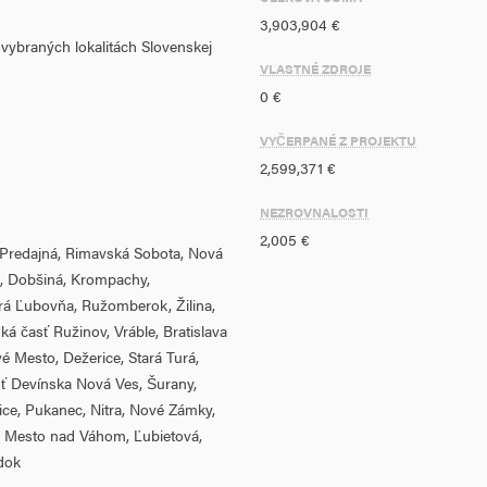
3,903,904 €
raných lokalitách Slovenskej
VLASTNÉ ZDROJE
0 €
ch lokalitách Slovenskej
VYČERPANÉ Z PROJEKTU
2,599,371 €
h lokalitách Slovenskej
NEZROVNALOSTI
2,005 €
e, Predajná, Rimavská Sobota, Nová
skum na vybraných lokalitách
, Dobšiná, Krompachy,
ará Ľubovňa, Ružomberok, Žilina,
ôznych druhov geologických prác.
ká časť Ružinov, Vráble, Bratislava
amu monitorovania; odbery
é Mesto, Dežerice, Stará Turá,
é dobudovanie monitorovacej siete
sť Devínska Nová Ves, Šurany,
elov jednotlivých lokalít na
ce, Pukanec, Nitra, Nové Zámky,
 a záverečné vyhodnotenie
é Mesto nad Váhom, Ľubietová,
izované v súlade s ustanoveniami
ádok
eskorších predpisov ako aj