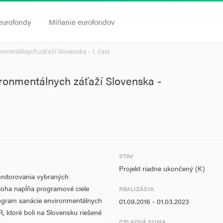
eurofondy
Míňanie eurofondov
nmentálnych záťaží Slovenska - 1. čast
ronmentálnych záťaží Slovenska -
STAV
Projekt riadne ukončený (K)
onitorovania vybraných
loha napĺňa programové ciele
REALIZÁCIA
rogram sanácie environmentálnych
01.09.2016 - 01.03.2023
, ktoré boli na Slovensku riešené
CELKOVÁ SUMA