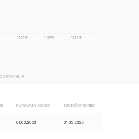
10.2019
11.2019
12.2019
DODÁVATELIA
OK
PLÁNOVANÝ KONIEC
SKUTOČNÝ KONIEC
01.03.2023
31.03.2023