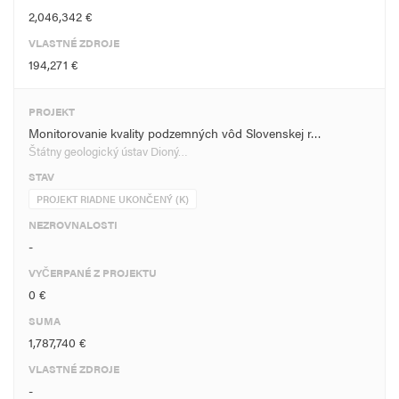
2,046,342 €
VLASTNÉ ZDROJE
194,271 €
PROJEKT
Monitorovanie kvality podzemných vôd Slovenskej r…
Štátny geologický ústav Dioný…
STAV
PROJEKT RIADNE UKONČENÝ (K)
NEZROVNALOSTI
-
VYČERPANÉ Z PROJEKTU
0 €
SUMA
1,787,740 €
VLASTNÉ ZDROJE
-