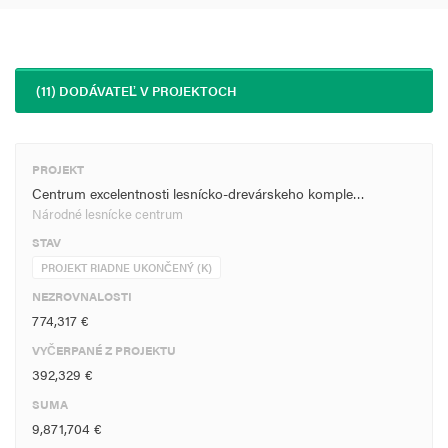
(11) DODÁVATEĽ V PROJEKTOCH
PROJEKT
Centrum excelentnosti lesnícko-drevárskeho komple…
Národné lesnícke centrum
STAV
PROJEKT RIADNE UKONČENÝ (K)
NEZROVNALOSTI
774,317 €
VYČERPANÉ Z PROJEKTU
392,329 €
SUMA
9,871,704 €