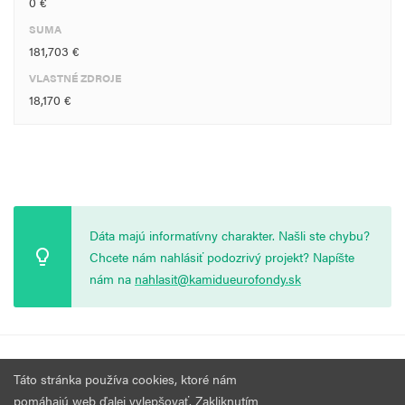
0 €
SUMA
181,703 €
VLASTNÉ ZDROJE
18,170 €
Dáta majú informatívny charakter. Našli ste chybu?
Chcete nám nahlásiť podozrivý projekt? Napíšte
nám na
nahlasit@kamidueurofondy.sk
© 2026 Vytvorila
Nadácia Zastavme Korupciu
.
Výzvy
Podmienky
Táto stránka používa cookies, ktoré nám
Všetky práva vyhradené.
používania
pomáhajú web ďalej vylepšovať. Zakliknutím