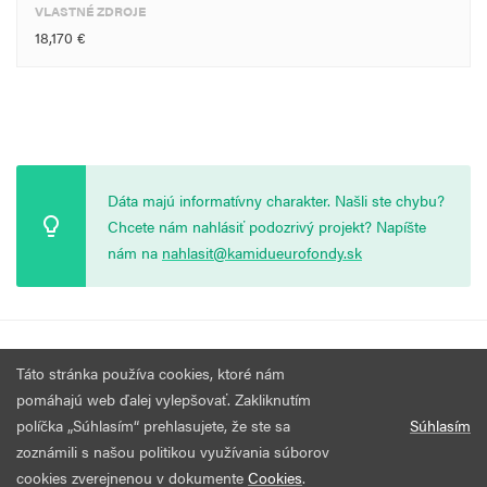
VLASTNÉ ZDROJE
18,170 €
Dáta majú informatívny charakter. Našli ste chybu?
Chcete nám nahlásiť podozrivý projekt? Napíšte
nám na
nahlasit@kamidueurofondy.sk
© 2026 Vytvorila
Nadácia Zastavme Korupciu
.
Výzvy
Podmienky
Táto stránka používa cookies, ktoré nám
Všetky práva vyhradené.
používania
pomáhajú web ďalej vylepšovať. Zakliknutím
políčka „Súhlasím“ prehlasujete, že ste sa
Súhlasím
zoznámili s našou politikou využívania súborov
cookies zverejnenou v dokumente
Cookies
.