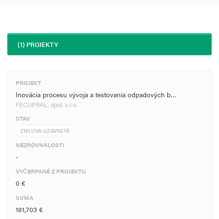
(1) PROJEKTY
PROJEKT
Inovácia procesu vývoja a testovania odpadových b…
FECUPRAL, spol. s r.o.
STAV
ZMLUVA UZAVRETÁ
NEZROVNALOSTI
-
VYČERPANÉ Z PROJEKTU
0 €
SUMA
181,703 €