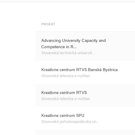
PROJEKT
Advancing University Capacity and
Competence in R…
Slovenská technická univerzit…
Kreatívne centrum RTVS Banská Bystrica
Slovenská televízia a rozhlas
Kreatívne centrum RTVS
Slovenská televízia a rozhlas
Kreatívne centrum SPU
Slovenská poľnohospodárska un…