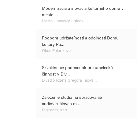
Modernizácia a inovácia kultúrneho domu v
meste L…
Mesto Liptovský Hrádok
Podpora udržateľnosti a odolnosti Domu
kultúry Pa…
Obec Palárikovo
Skvalitnenie podmienok pre umeleckú
činnosť v Div…
Divadlo Jozefa Gregora Tajovs…
Založenie štúdia na spracovanie
audiovizuálnych m…
Digipress, s.r.o.