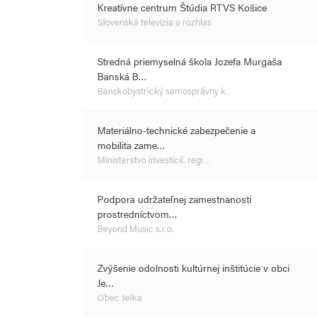
Kreatívne centrum Štúdia RTVS Košice
Slovenská televízia a rozhlas
Stredná priemyselná škola Jozefa Murgaša
Banská B…
Banskobystrický samosprávny k…
Materiálno-technické zabezpečenie a
mobilita zame…
Ministerstvo investícií, regi…
Podpora udržateľnej zamestnanosti
prostredníctvom…
Beyond Music s.r.o.
Zvýšenie odolnosti kultúrnej inštitúcie v obci
Je…
Obec Jelka