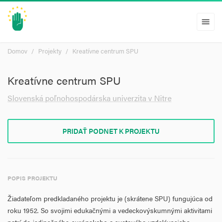
menu
Domov
Projekty
Kreatívne centrum SPU
Kreatívne centrum SPU
Slovenská poľnohospodárska univerzita v Nitre
PRIDAŤ PODNET K PROJEKTU
POPIS PROJEKTU
Žiadateľom predkladaného projektu je (skrátene SPU) fungujúca od
roku 1952. So svojimi edukačnými a vedeckovýskumnými aktivitami