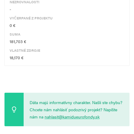
NEZROVNALOSTI
-
VYČERPANÉ Z PROJEKTU
0 €
SUMA
181,703 €
VLASTNÉ ZDROJE
18,170 €
Dáta majú informatívny charakter. Našli ste chybu?
Chcete nám nahlásiť podozrivý projekt? Napíšte
nám na
nahlasit@kamidueurofondy.sk