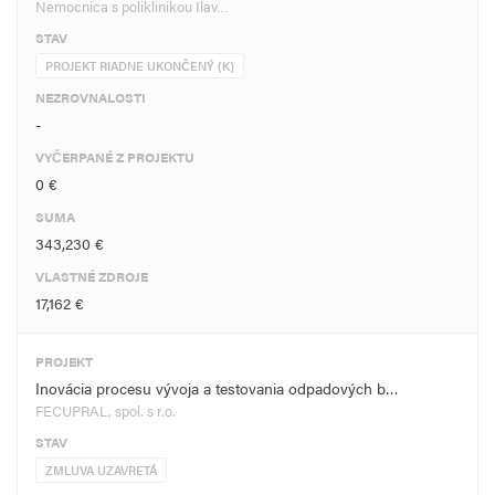
Nemocnica s poliklinikou Ilav…
STAV
PROJEKT RIADNE UKONČENÝ (K)
NEZROVNALOSTI
-
VYČERPANÉ Z PROJEKTU
0 €
SUMA
343,230 €
VLASTNÉ ZDROJE
17,162 €
PROJEKT
Inovácia procesu vývoja a testovania odpadových b…
FECUPRAL, spol. s r.o.
STAV
ZMLUVA UZAVRETÁ