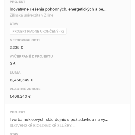
PROJEKT
Inovatívne riešenia pohonných, energetických a be…
Žilinská univerzita v Žiline
STAV
PROJEKT RIADNE UKONČENÝ (K)
NEZROVNALOSTI
2,235 €
VYČERPANÉ Z PROJEKTU
0 €
SUMA
12,458,349 €
VLASTNÉ ZDROJE
1,468,240 €
PROJEKT
Tvorba nukleových stád dojníc s požiadavkou na vy…
SLOVENSKÉ BIOLOGICKÉ SLUŽBY, …
STAV