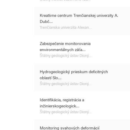
Kreatívne centrum Trenčianskej univerzity A.
Dubč…
Trenčianska univerzita Alexan…
Zabezpečenie monitorovania
environmentálnych záťa…
Štátny geologický ústav Dioný…
Hydrogeologický prieskum deficitných
oblastí Slo…
Štátny geologický ústav Dioný…
Identifikácia, registrácia a
inžinierskogeologick…
Štátny geologický ústav Dioný…
Monitoring svahových deformácií