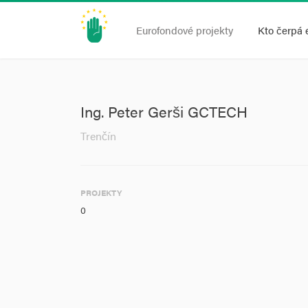
Eurofondové projekty
Kto čerpá 
Ing. Peter Gerši GCTECH
Trenčín
PROJEKTY
0