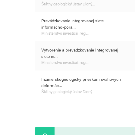
Štátny geologický ústav Dioný…
Prevádzkovanie integrovanej siete
informačno-pora…
Ministerstvo investícií, regi…
Vytvorenie a prevádzkovanie Integrovanej
siete in…
Ministerstvo investícií, regi…
Inžinierskogeologický prieskum svahových
deformác…
Štátny geologický ústav Dioný…