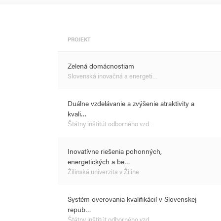
PROJEKT
Zelená domácnostiam
Slovenská inovačná a energeti…
Duálne vzdelávanie a zvýšenie atraktivity a
kvali…
Štátny inštitút odborného vzd…
Inovatívne riešenia pohonných,
energetických a be…
Žilinská univerzita v Žiline
Systém overovania kvalifikácií v Slovenskej
repub…
Štátny inštitút odborného vzd…