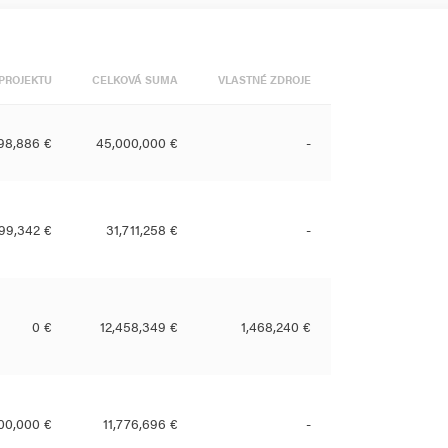
PROJEKTU
CELKOVÁ SUMA
VLASTNÉ ZDROJE
98,886 €
45,000,000 €
-
899,342 €
31,711,258 €
-
0 €
12,458,349 €
1,468,240 €
00,000 €
11,776,696 €
-