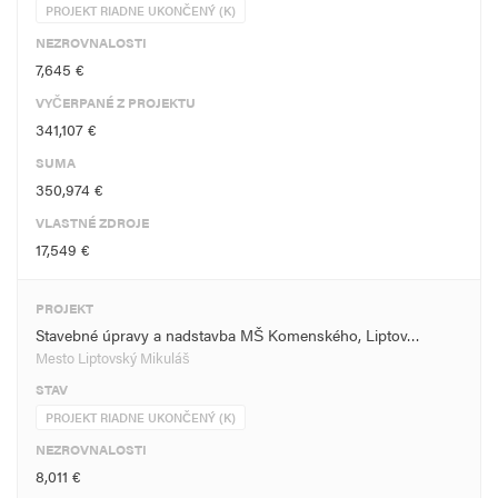
PROJEKT RIADNE UKONČENÝ (K)
NEZROVNALOSTI
7,645 €
VYČERPANÉ Z PROJEKTU
341,107 €
SUMA
350,974 €
VLASTNÉ ZDROJE
17,549 €
PROJEKT
Stavebné úpravy a nadstavba MŠ Komenského, Liptov…
Mesto Liptovský Mikuláš
STAV
PROJEKT RIADNE UKONČENÝ (K)
NEZROVNALOSTI
8,011 €