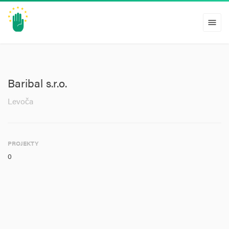
menu
Baribal s.r.o.
Levoča
PROJEKTY
0