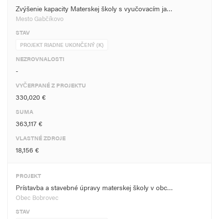
Zvýšenie kapacity Materskej školy s vyučovacím ja…
Mesto Gabčíkovo
STAV
PROJEKT RIADNE UKONČENÝ (K)
NEZROVNALOSTI
-
VYČERPANÉ Z PROJEKTU
330,020 €
SUMA
363,117 €
VLASTNÉ ZDROJE
18,156 €
PROJEKT
Prístavba a stavebné úpravy materskej školy v obc…
Obec Bobrovec
STAV