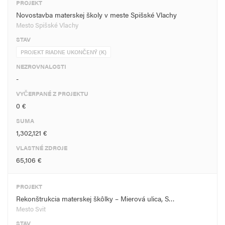
PROJEKT
Novostavba materskej školy v meste Spišské Vlachy
Mesto Spišské Vlachy
STAV
PROJEKT RIADNE UKONČENÝ (K)
NEZROVNALOSTI
-
VYČERPANÉ Z PROJEKTU
0 €
SUMA
1,302,121 €
VLASTNÉ ZDROJE
65,106 €
PROJEKT
Rekonštrukcia materskej škôlky – Mierová ulica, S…
Mesto Svit
STAV