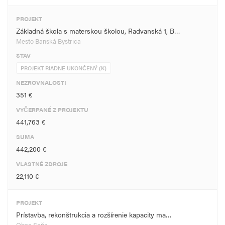
PROJEKT
Základná škola s materskou školou, Radvanská 1, B…
Mesto Banská Bystrica
STAV
PROJEKT RIADNE UKONČENÝ (K)
NEZROVNALOSTI
351 €
VYČERPANÉ Z PROJEKTU
441,763 €
SUMA
442,200 €
VLASTNÉ ZDROJE
22,110 €
PROJEKT
Prístavba, rekonštrukcia a rozšírenie kapacity ma…
Obec Seňa