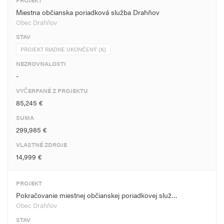
PROJEKT
Miestna občianska poriadková služba Drahňov
Obec Drahňov
STAV
PROJEKT RIADNE UKONČENÝ (K)
NEZROVNALOSTI
-
VYČERPANÉ Z PROJEKTU
85,245 €
SUMA
299,985 €
VLASTNÉ ZDROJE
14,999 €
PROJEKT
Pokračovanie miestnej občianskej poriadkovej služ…
Obec Drahňov
STAV