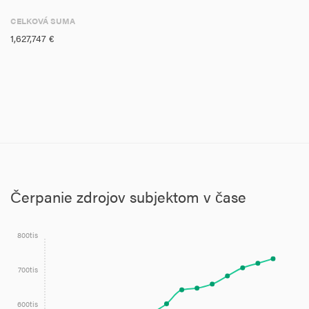
CELKOVÁ SUMA
1,627,747 €
Čerpanie zdrojov subjektom v čase
800tis
700tis
600tis