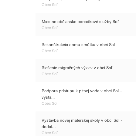
Obec Soľ
Miestne občianske poriadkové služby Soľ
Obec Soľ
Rekonštrukcia domu smútku v obci Soľ
Obec Soľ
Riešenie migračných výziev v obci Soľ
Obec Soľ
Podpora prístupu k pitnej vode v obci Soľ -
výsta…
Obec Soľ
Výstavba novej materskej školy v obci Soľ -
dodat…
Obec Soľ