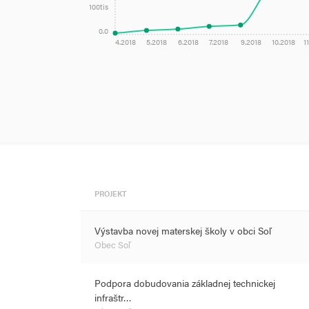
100tis
0.0
4.2018
5.2018
6.2018
7.2018
9.2018
10.2018
1
PROJEKT
Výstavba novej materskej školy v obci Soľ
Obec Soľ
Podpora dobudovania základnej technickej
infraštr…