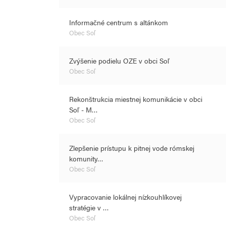
Informačné centrum s altánkom
Obec Soľ
Zvýšenie podielu OZE v obci Soľ
Obec Soľ
Rekonštrukcia miestnej komunikácie v obci
Soľ - M…
Obec Soľ
Zlepšenie prístupu k pitnej vode rómskej
komunity…
Obec Soľ
Vypracovanie lokálnej nízkouhlíkovej
stratégie v …
Obec Soľ