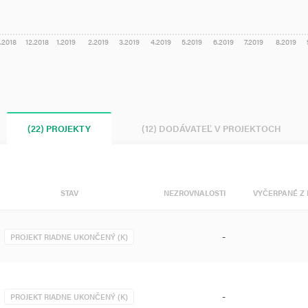
1.2018
12.2018
1.2019
2.2019
3.2019
4.2019
5.2019
6.2019
7.2019
8.2019
(22) PROJEKTY
(12) DODÁVATEĽ V PROJEKTOCH
STAV
NEZROVNALOSTI
VYČERPANÉ Z 
-
PROJEKT RIADNE UKONČENÝ (K)
-
PROJEKT RIADNE UKONČENÝ (K)