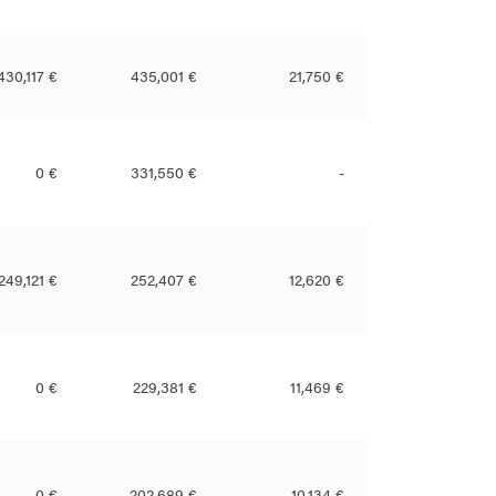
430,117 €
435,001 €
21,750 €
0 €
331,550 €
-
249,121 €
252,407 €
12,620 €
0 €
229,381 €
11,469 €
0 €
202,689 €
10,134 €