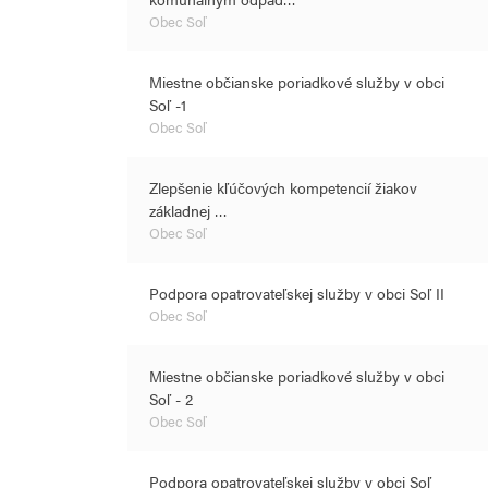
Obec Soľ
Miestne občianske poriadkové služby v obci
Soľ -1
Obec Soľ
Zlepšenie kľúčových kompetencií žiakov
základnej …
Obec Soľ
Podpora opatrovateľskej služby v obci Soľ II
Obec Soľ
Miestne občianske poriadkové služby v obci
Soľ - 2
Obec Soľ
Podpora opatrovateľskej služby v obci Soľ