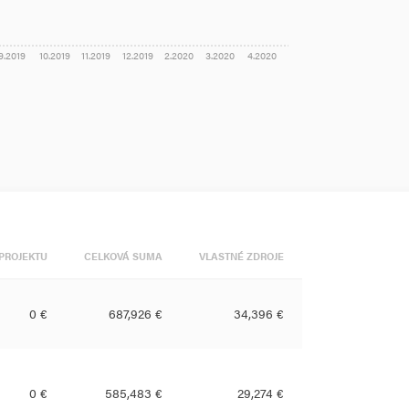
9.2019
10.2019
11.2019
12.2019
2.2020
3.2020
4.2020
PROJEKTU
CELKOVÁ SUMA
VLASTNÉ ZDROJE
0 €
687,926 €
34,396 €
0 €
585,483 €
29,274 €