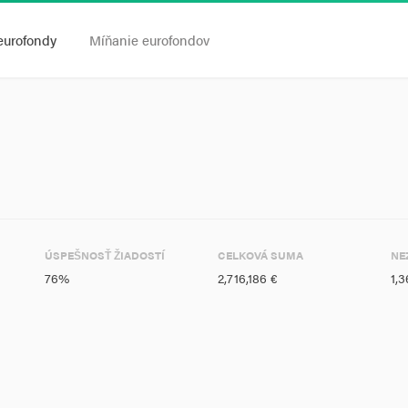
eurofondy
Míňanie eurofondov
ÚSPEŠNOSŤ ŽIADOSTÍ
CELKOVÁ SUMA
NE
76%
2,716,186 €
1,3