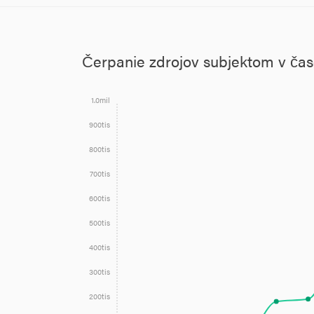
Čerpanie zdrojov subjektom v ča
1.0mil
900tis
800tis
700tis
600tis
500tis
400tis
300tis
200tis