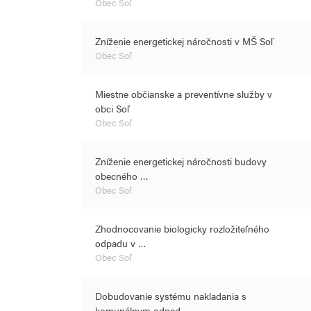
Obec Soľ
Zníženie energetickej náročnosti v MŠ Soľ
Obec Soľ
Miestne občianske a preventívne služby v
obci Soľ
Obec Soľ
Zníženie energetickej náročnosti budovy
obecného …
Obec Soľ
Zhodnocovanie biologicky rozložiteľného
odpadu v …
Obec Soľ
Dobudovanie systému nakladania s
komunálnym odpad…