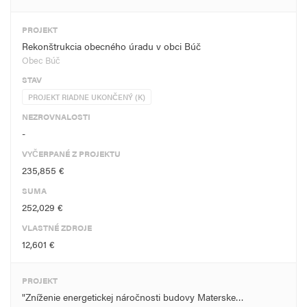
PROJEKT
Rekonštrukcia obecného úradu v obci Búč
Obec Búč
STAV
PROJEKT RIADNE UKONČENÝ (K)
NEZROVNALOSTI
-
VYČERPANÉ Z PROJEKTU
235,855 €
SUMA
252,029 €
VLASTNÉ ZDROJE
12,601 €
PROJEKT
"Zníženie energetickej náročnosti budovy Materske…