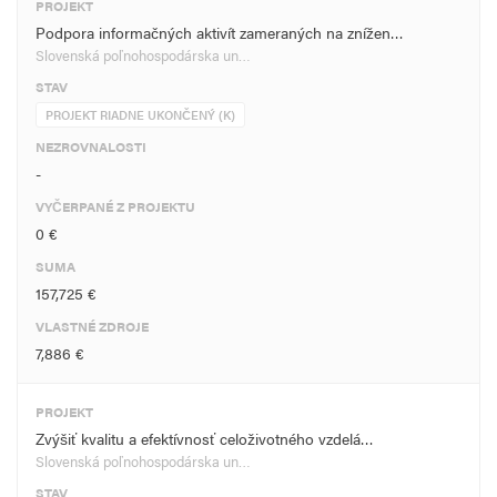
PROJEKT
Podpora informačných aktivít zameraných na znížen…
Slovenská poľnohospodárska un…
STAV
PROJEKT RIADNE UKONČENÝ (K)
NEZROVNALOSTI
-
VYČERPANÉ Z PROJEKTU
0 €
SUMA
157,725 €
VLASTNÉ ZDROJE
7,886 €
PROJEKT
Zvýšiť kvalitu a efektívnosť celoživotného vzdelá…
Slovenská poľnohospodárska un…
STAV