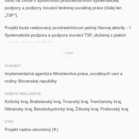
osôb na živote v spoločnosti prostredníctvom systematickej
podpory a podpory inovácií terénnej sociálnej práce (ďalej len
„TSP“).
Projekt bude realizovaný prostredníctvom jednej hlavnej aktivity - 1
Systematická podpora a podpora inovácií TSP, zloženej z piatich
nasledovných podaktivít:
VIAC
1.1 Prípravná fáza,
SUBJEKT
1.2.Výkon a koordinácia TSP,
Implementačná agentúra Ministerstva práce, sociálnych vecí a
1.3 Podpora zvyšovania profesionality a ľudských zdrojov v TSP,
rodiny Slovenskej republiky
1.4.Synergia a sieťovanie,
MIESTA REALIZÁCIE
Košický kraj, Bratislavský kraj, Trnavský kraj, Trenčiansky kraj,
1.5.Analytická podpora.
Nitriansky kraj, Banskobystrický kraj, Žilinský kraj, Prešovský kraj
Projekt bude realizovaný podľa kategórie regiónov vo viac
STAV
rozvinutom regióne a menej rozvinutých regiónoch.
Projekt riadne ukončený (K)
Merateľné ukazovatele projektu: