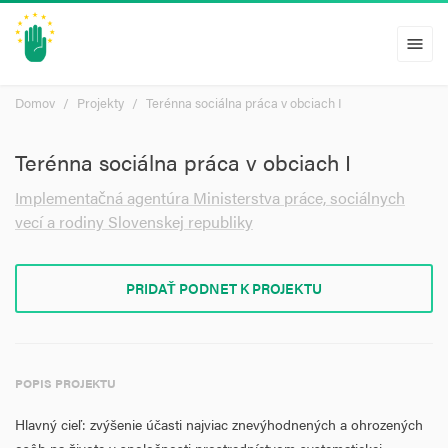
menu
Domov
Projekty
Terénna sociálna práca v obciach I
Terénna sociálna práca v obciach I
Implementačná agentúra Ministerstva práce, sociálnych
vecí a rodiny Slovenskej republiky
PRIDAŤ PODNET K PROJEKTU
POPIS PROJEKTU
Hlavný cieľ: zvýšenie účasti najviac znevýhodnených a ohrozených