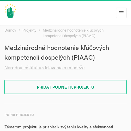
menu
Domov
Projekty
Medzinárodné hodnotenie kľúčových
kompetencií dospelých (PIAAC)
Medzinárodné hodnotenie kľúčových
kompetencií dospelých (PIAAC)
Národný inštitút vzdelávania a mládeže
PRIDAŤ PODNET K PROJEKTU
POPIS PROJEKTU
Zámerom projektu je prispieť k zvýšeniu kvality a efektívnosti