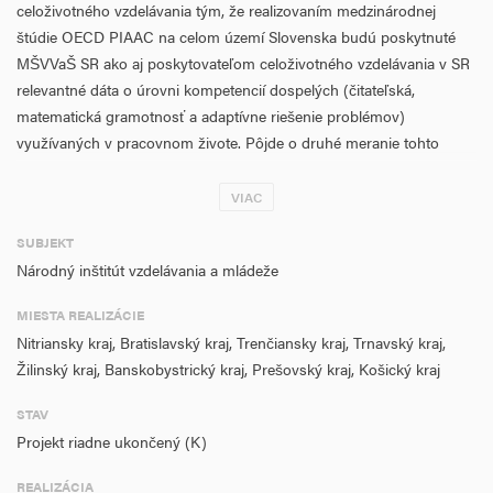
celoživotného vzdelávania tým, že realizovaním medzinárodnej
štúdie OECD PIAAC na celom území Slovenska budú poskytnuté
MŠVVaŠ SR ako aj poskytovateľom celoživotného vzdelávania v SR
relevantné dáta o úrovni kompetencií dospelých (čitateľská,
matematická gramotnosť a adaptívne riešenie problémov)
využívaných v pracovnom živote. Pôjde o druhé meranie tohto
druhu, zhodnotené budú aj trendy v porovnaní s predchádzajúcim
meraním. Ďalším cieľom je prepojiť dáta z 1. cyklu PIAAC s dátami
VIAC
PISA. Porovnaná a analyzovaná bude úroveň dosahovaných
SUBJEKT
kompetencií (čitateľská, matematická gramotnosť, (adaptívne)
Národný inštitút vzdelávania a mládeže
riešenie problémov u mladých ľudí (PISA 15 rokov) a dospelých ľudí
(PIAAC 16 – 64 rokov) z hľadiska vekových kategórií, kvalifikácií,
MIESTA REALIZÁCIE
úrovne kognitívnych kompetencií ako aj z hľadiska uplatnenia sa
Nitriansky kraj, Bratislavský kraj, Trenčiansky kraj, Trnavský kraj,
mladých ľudí a dospelých na pracovnom trhu (PIAAC – PISA).
Žilinský kraj, Banskobystrický kraj, Prešovský kraj, Košický kraj
V projekte bude ďalej využitá slovenská verzia elektronických testov
PIAAC on-line pre kompetencie dospelých umožňujúca porovnanie
STAV
aktuálneho stavu kompetencií so zisteniami v 1. cykle PIAAC.
Projekt riadne ukončený (K)
Prostredníctvom týchto testov budeme overovať kompetencie u
pedagogických zamestnancov, v roku 2018 prepojíme štúdie TALIS
REALIZÁCIA