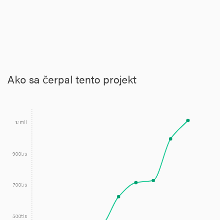
Ako sa čerpal tento projekt
1.1mil
900tis
700tis
500tis