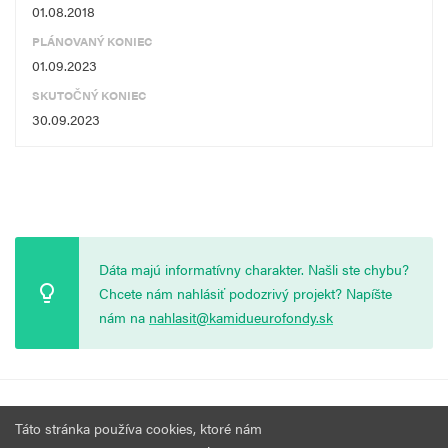
01.08.2018
PLÁNOVANÝ KONIEC
01.09.2023
SKUTOČNÝ KONIEC
30.09.2023
Dáta majú informatívny charakter. Našli ste chybu?
Chcete nám nahlásiť podozrivý projekt? Napíšte
nám na
nahlasit@kamidueurofondy.sk
© 2026 Vytvorila
Nadácia Zastavme Korupciu
.
Výzvy
Podmienky
Táto stránka používa cookies, ktoré nám
Všetky práva vyhradené.
používania